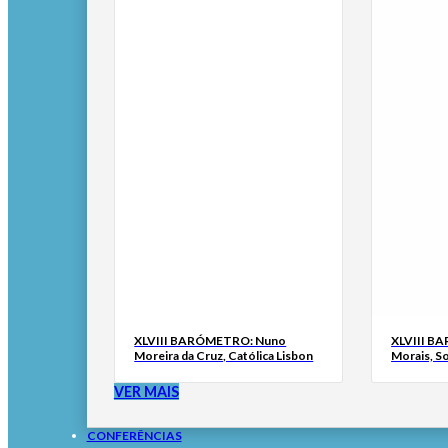
XLVIII BARÓMETRO: Nuno
XLVIII B
Moreira da Cruz, Católica Lisbon
Morais, S
VER MAIS
CONFERÊNCIAS