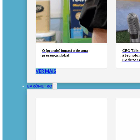
O (grande) impacto de uma
CEO Talk:
presença global
à tecnolog
Code for A
VER MAIS
BARÓMETRO