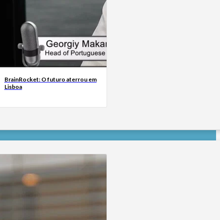
BrainRocket: O futuro aterrou em
Lisboa