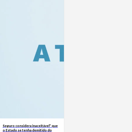
Seguro considera inaceitável” que
o Estado se tenha demitido do