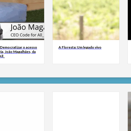
 Democratizar o acesso
A Floresta: Um legado vivo
ia, João Magalhães, da
ll_