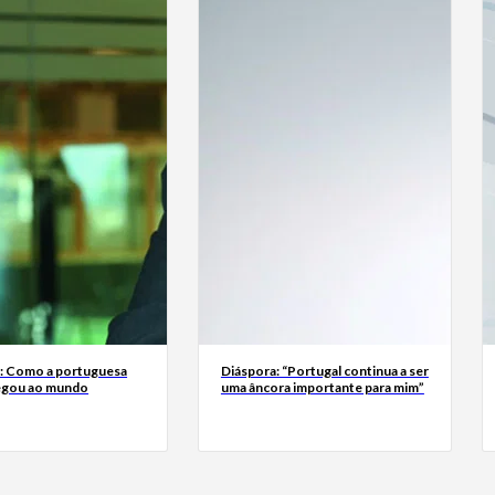
a: Como a portuguesa
Diáspora: “Portugal continua a ser
egou ao mundo
uma âncora importante para mim”