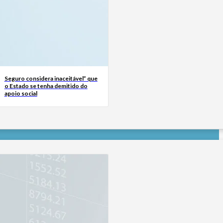
Seguro considera inaceitável” que
o Estado se tenha demitido do
apoio social