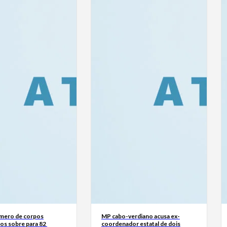
mero de corpos
MP cabo-verdiano acusa ex-
os sobre para 82
coordenador estatal de dois