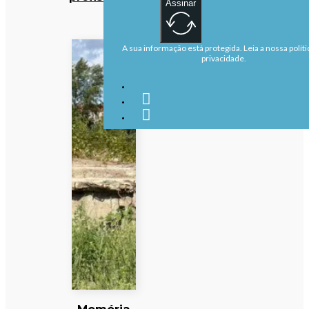
Assinar
A sua informação está protegida. Leia a nossa políti
privacidade.