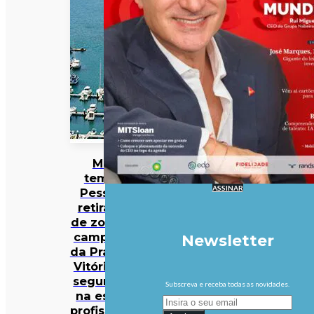
Mau
tempo:
ASSINAR
Pessoas
retiradas
de zona de
campismo
Newsletter
da Praia da
Vitória em
segurança
Subscreva e receba todas as novidades.
na escola
profissional