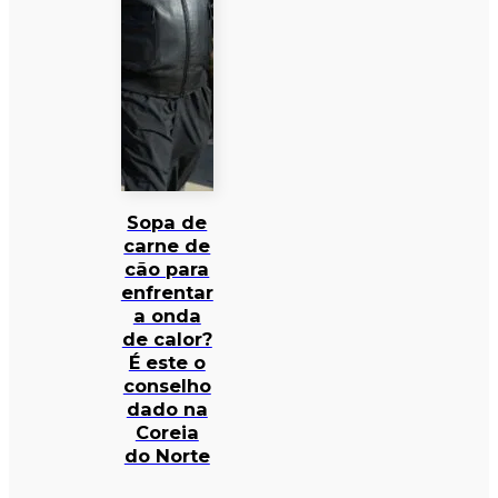
Sopa de
carne de
cão para
enfrentar
a onda
de calor?
É este o
conselho
dado na
Coreia
do Norte