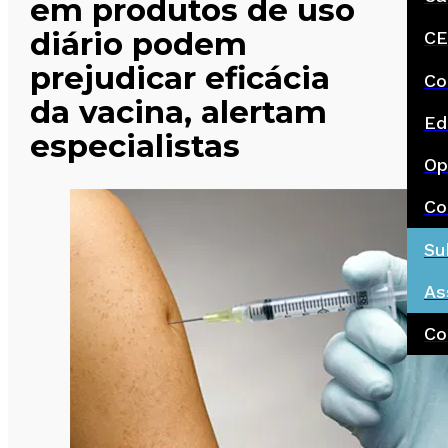
em produtos de uso
diário podem
CE
prejudicar eficácia
Co
da vacina, alertam
Ed
especialistas
Op
Co
Su
As
Co