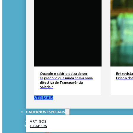
Quando o salário deixa de ser
Entrevist
segredo: o que muda com a nova
Fricon ch
directiva de Transparência
Salarial?
VER MAIS
CADERNOS ESPECIAIS
ARTIGOS
E-PAPERS