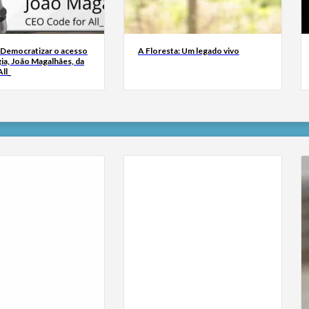
 Democratizar o acesso
A Floresta: Um legado vivo
ia, João Magalhães, da
ll_