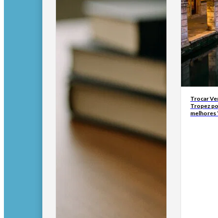
Trocar Ve
Tropez po
melhores 