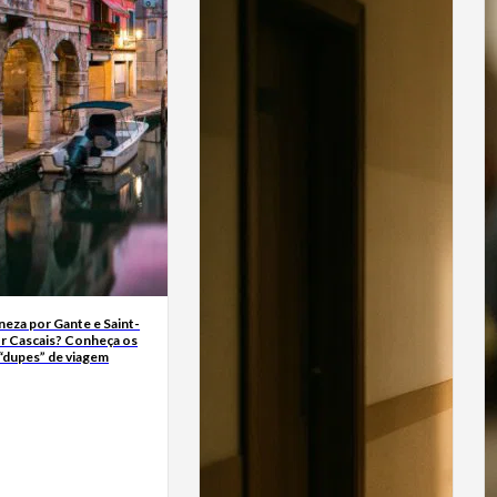
neza por Gante e Saint-
r Cascais? Conheça os
“dupes” de viagem