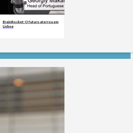
BrainRocket: O futuro aterrou em
Lisboa