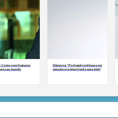
a: Como a portuguesa
Diáspora: “Portugal continua a ser
egou ao mundo
uma âncora importante para mim”