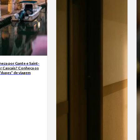
neza por Gante e Saint-
r Cascais? Conheça os
“dupes” de viagem