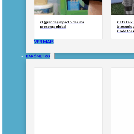
O (grande) impacto de uma
CEO Talk:
presença global
à tecnolog
Code for A
VER MAIS
BARÓMETRO