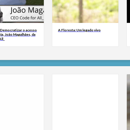
 Democratizar o acesso
A Floresta: Um legado vivo
ia, João Magalhães, da
ll_