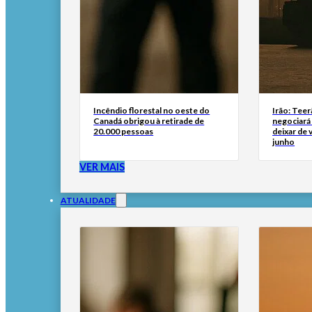
Incêndio florestal no oeste do
Irão: Teer
Canadá obrigou à retirade de
negociará
20.000 pessoas
deixar de
junho
VER MAIS
ATUALIDADE