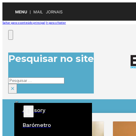
MENU
MAIL
JORNAIS
Saltar para o conteúdo principal
Ir para o footer
Pesquisar no site
Pesquisar
×
Advisory
ÚLTIMAS
Barómetro