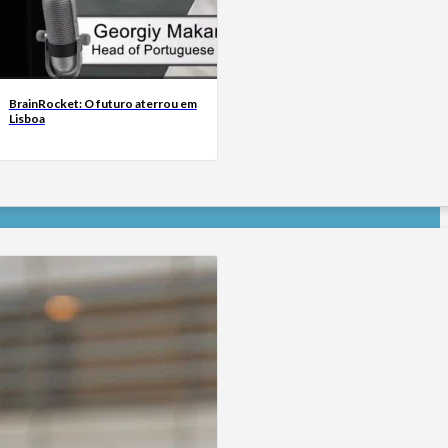
BrainRocket: O futuro aterrou em
Lisboa