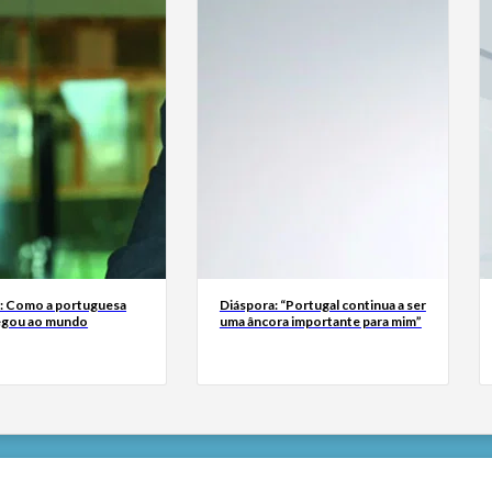
a: Como a portuguesa
Diáspora: “Portugal continua a ser
egou ao mundo
uma âncora importante para mim”