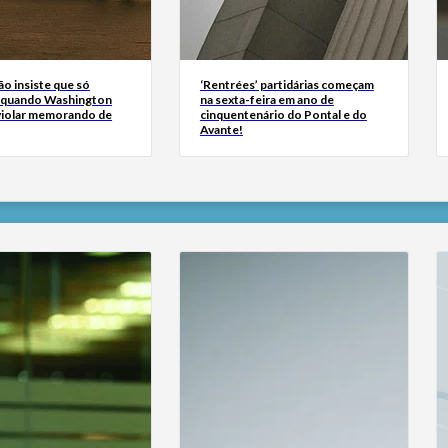
ão insiste que só
‘Rentrées’ partidárias começam
 quando Washington
na sexta-feira em ano de
 violar memorando de
cinquentenário do Pontal e do
Avante!