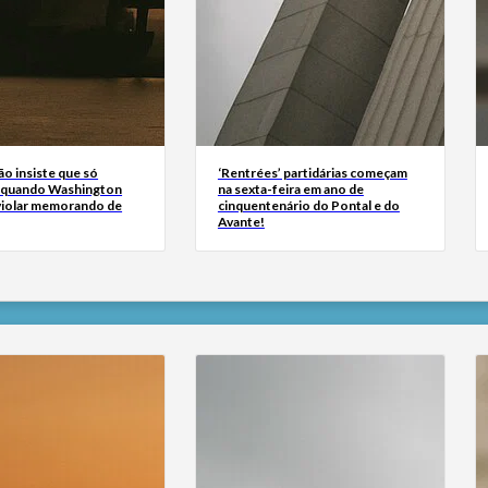
ão insiste que só
‘Rentrées’ partidárias começam
 quando Washington
na sexta-feira em ano de
 violar memorando de
cinquentenário do Pontal e do
Avante!