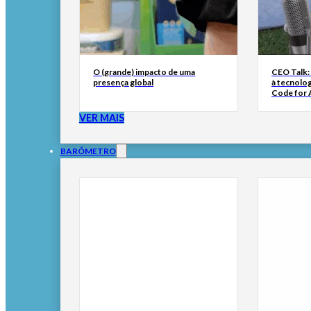
O (grande) impacto de uma
CEO Talk:
presença global
à tecnolog
Code for A
VER MAIS
BARÓMETRO