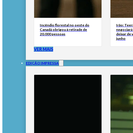
Incêndio florestal no oeste do
Irão: Teer
Canadá obrigou à retirade de
negociará
20.000 pessoas
deixar de
junho
VER MAIS
EDIÇÃO IMPRESSA