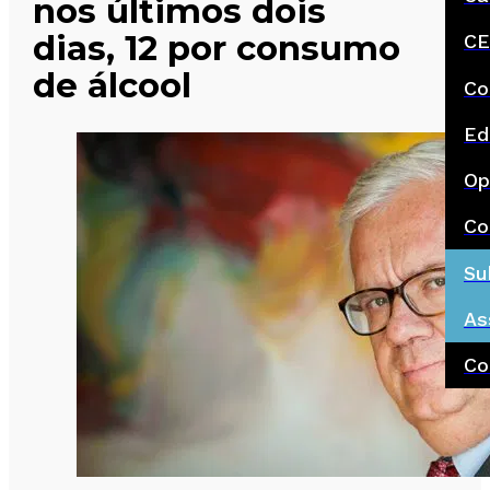
nos últimos dois
dias, 12 por consumo
CE
de álcool
Co
Ed
Op
Co
Su
As
Co