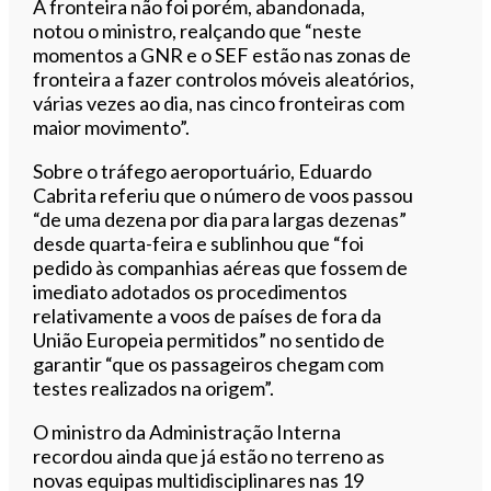
A fronteira não foi porém, abandonada,
notou o ministro, realçando que “neste
momentos a GNR e o SEF estão nas zonas de
fronteira a fazer controlos móveis aleatórios,
várias vezes ao dia, nas cinco fronteiras com
maior movimento”.
Sobre o tráfego aeroportuário, Eduardo
Cabrita referiu que o número de voos passou
“de uma dezena por dia para largas dezenas”
desde quarta-feira e sublinhou que “foi
pedido às companhias aéreas que fossem de
imediato adotados os procedimentos
relativamente a voos de países de fora da
União Europeia permitidos” no sentido de
garantir “que os passageiros chegam com
testes realizados na origem”.
O ministro da Administração Interna
recordou ainda que já estão no terreno as
novas equipas multidisciplinares nas 19