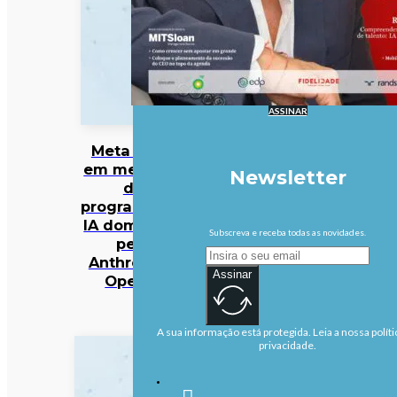
ASSINAR
Meta entra
em mercado
Newsletter
da
programação
IA dominado
Subscreva e receba todas as novidades.
pela
Anthropic e
Assinar
OpenAI
A sua informação está protegida. Leia a nossa políti
privacidade.