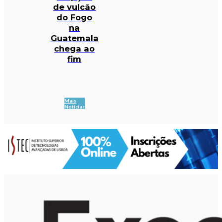
de vulcão
do Fogo
na
Guatemala
chega ao
fim
Mais
Notícias