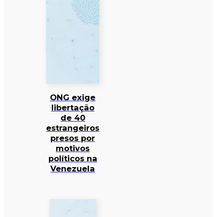
ONG exige
libertação
de 40
estrangeiros
presos por
motivos
políticos na
Venezuela