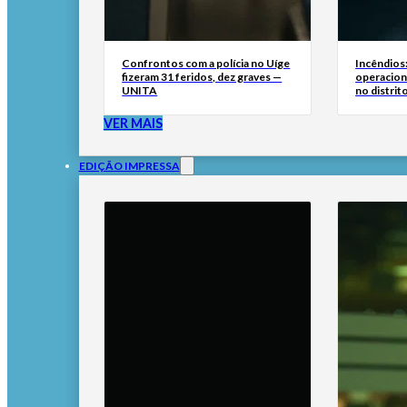
Confrontos com a polícia no Uíge
Incêndios:
fizeram 31 feridos, dez graves —
operacion
UNITA
no distrito
VER MAIS
EDIÇÃO IMPRESSA