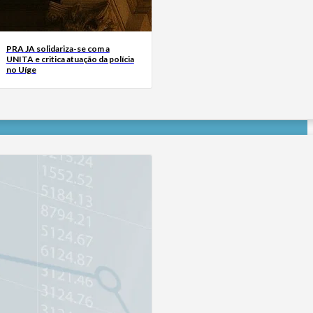
PRA JA solidariza-se com a
UNITA e critica atuação da polícia
no Uíge