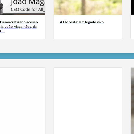
 Democratizar o acesso
A Floresta: Um legado vivo
ia, João Magalhães, da
ll_