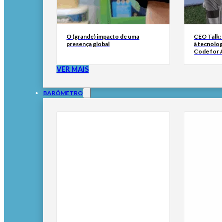
O (grande) impacto de uma
CEO Talk:
presença global
à tecnolog
Code for A
VER MAIS
BARÓMETRO