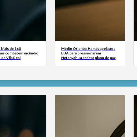
 Mais de 160
Médio Oriente: Hamas apela aos
ais combatem incêndio
EUA para pressionarem
 de Vila Real
Netanyahu a aceitar plano de paz