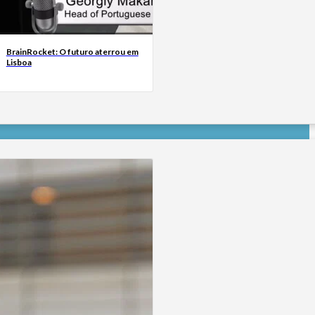
BrainRocket: O futuro aterrou em
Lisboa