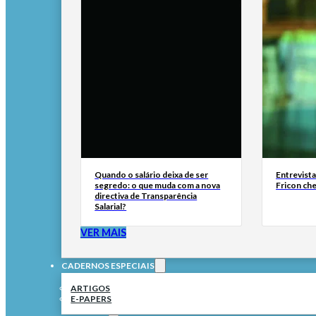
Quando o salário deixa de ser
Entrevist
segredo: o que muda com a nova
Fricon ch
directiva de Transparência
Salarial?
VER MAIS
CADERNOS ESPECIAIS
ARTIGOS
E-PAPERS