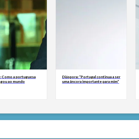
a: Como a portuguesa
Diáspora: “Portugal continua a ser
egou ao mundo
uma âncora importante para mim”