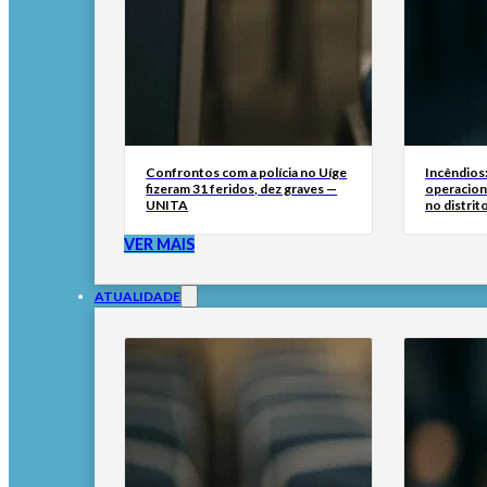
Confrontos com a polícia no Uíge
Incêndios:
fizeram 31 feridos, dez graves —
operacion
UNITA
no distrito
VER MAIS
ATUALIDADE