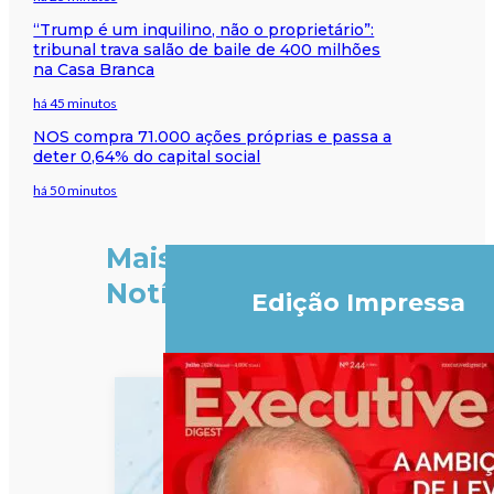
“Trump é um inquilino, não o proprietário”:
tribunal trava salão de baile de 400 milhões
na Casa Branca
há 45 minutos
NOS compra 71.000 ações próprias e passa a
deter 0,64% do capital social
há 50 minutos
Mais
Notícias
Edição Impressa