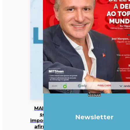
ASSINAR
MAI diz
ser
Newsletter
impossível
afirmar