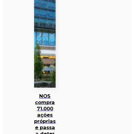
NOS
compra
71.000
ações
próprias
e passa
a deter