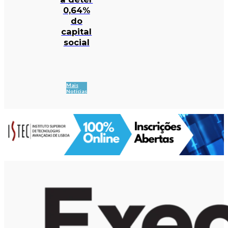
0,64%
do
capital
social
Mais
Notícias