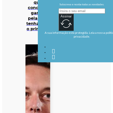
que
Subscreva e receba todas as novidades.
concurso
ganho
Assinar
pela DST
tenha sido
o primeiro
A sua informação está protegida. Leia a nossa políti
privacidade.