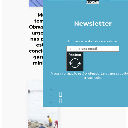
ASSINAR
Mau
tempo:
Newsletter
Obras mais
urgentes
nas praias
Subscreva e receba todas as novidades.
estão
concluídas,
Assinar
garante
ministra
A sua informação está protegida. Leia a nossa políti
privacidade.