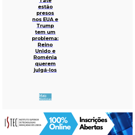
Tate
estão
presos
nos EUA e
Trump
tem um
problema:
Reino
Unido e
Roménia
querem
julgá-los
Mais
Notícias