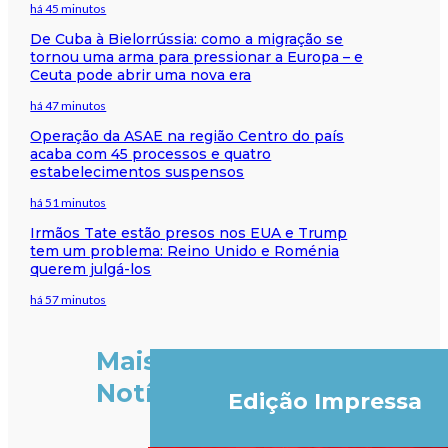
há 45 minutos
De Cuba à Bielorrússia: como a migração se
tornou uma arma para pressionar a Europa – e
Ceuta pode abrir uma nova era
há 47 minutos
Operação da ASAE na região Centro do país
acaba com 45 processos e quatro
estabelecimentos suspensos
há 51 minutos
Irmãos Tate estão presos nos EUA e Trump
tem um problema: Reino Unido e Roménia
querem julgá-los
há 57 minutos
Mais
Notícias
Edição Impressa