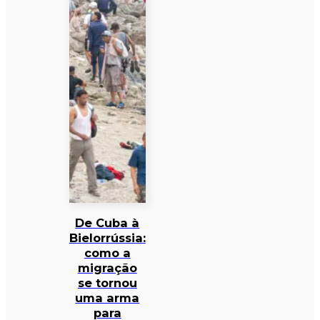
De Cuba à
Bielorrússia:
como a
migração
se tornou
uma arma
para