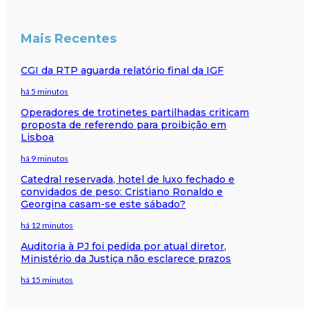
Mais Recentes
CGI da RTP aguarda relatório final da IGF
há 5 minutos
Operadores de trotinetes partilhadas criticam
proposta de referendo para proibição em
Lisboa
há 9 minutos
Catedral reservada, hotel de luxo fechado e
convidados de peso: Cristiano Ronaldo e
Georgina casam-se este sábado?
há 12 minutos
Auditoria à PJ foi pedida por atual diretor,
Ministério da Justiça não esclarece prazos
há 15 minutos