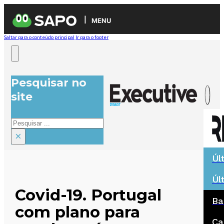
MENU
Saltar para o conteúdo principal
Ir para o footer
Pesquisar no
site
Pesquisar
×
Úl
Úl
Covid-19. Portugal
Ba
com plano para
Ca