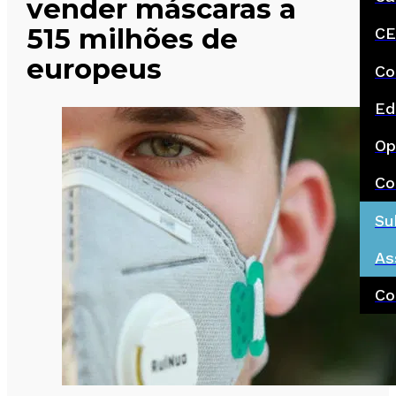
vender máscaras a
515 milhões de
CE
europeus
Co
Ed
Op
Co
Su
As
Co