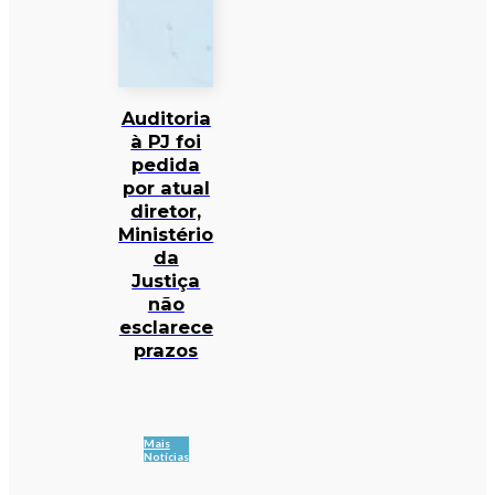
Auditoria
à PJ foi
pedida
por atual
diretor,
Ministério
da
Justiça
não
esclarece
prazos
Mais
Notícias