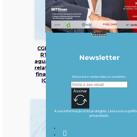
ASSINAR
CGI da
RTP
Newsletter
aguarda
relatório
final da
Subscreva e receba todas as novidades.
IGF
Assinar
A sua informação está protegida. Leia a nossa políti
privacidade.