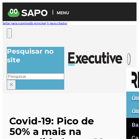
MENU
Saltar para o conteúdo principal
Ir para o footer
Pesquisar no
site
Pesquisar
×
Úl
Úl
Covid-19: Pico de
Ba
50% a mais na
Ca