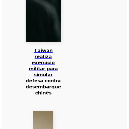
Taiwan
realiza
exercício
militar para
simular
defesa contra
desembarque
chinês