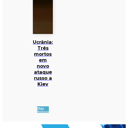
Ucrânia:
Três
mortos
em
novo
ataque
russo a
Kiev
Mais
Notícias