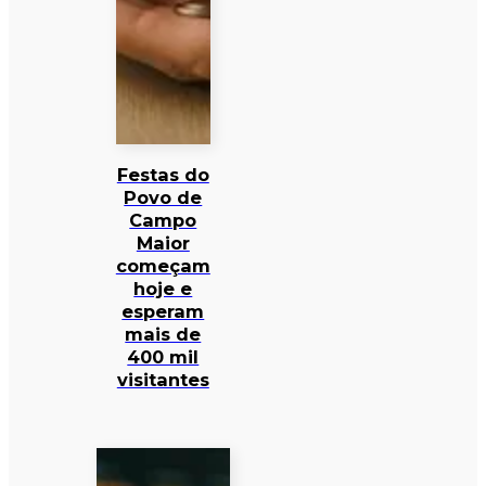
Festas do
Povo de
Campo
Maior
começam
hoje e
esperam
mais de
400 mil
visitantes