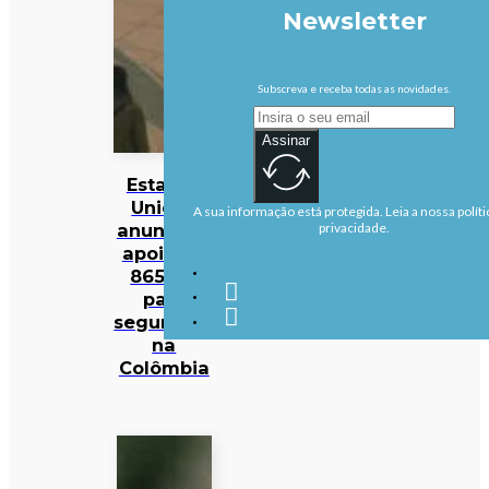
Newsletter
Subscreva e receba todas as novidades.
Assinar
Estados
Unidos
A sua informação está protegida. Leia a nossa políti
anunciam
privacidade.
apoio de
865 ME
para
segurança
na
Colômbia