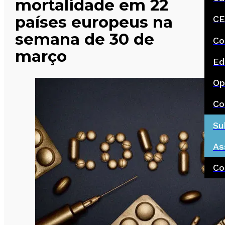
mortalidade em 22
países europeus na
CE
semana de 30 de
Co
março
Ed
Op
Co
Su
As
Co