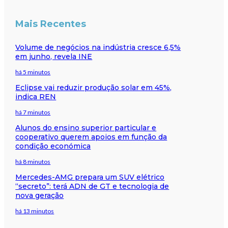
Mais Recentes
Volume de negócios na indústria cresce 6,5%
em junho, revela INE
há 5 minutos
Eclipse vai reduzir produção solar em 45%,
indica REN
há 7 minutos
Alunos do ensino superior particular e
cooperativo querem apoios em função da
condição económica
há 8 minutos
Mercedes-AMG prepara um SUV elétrico
“secreto”: terá ADN de GT e tecnologia de
nova geração
há 13 minutos