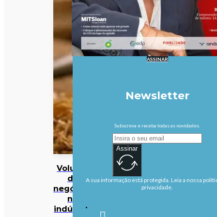
ASSINAR
Newsletter
Subscreva e receba todas as novidades.
Assinar
Volume
de
A sua informação está protegida. Leia a nossa políti
negócios
privacidade.
na
indústria