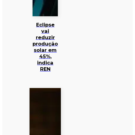
Eclipse
vai
reduzir
produção
solar em
45%,
indica
REN