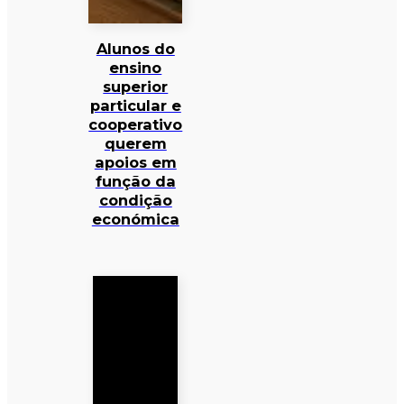
Alunos do
ensino
superior
particular e
cooperativo
querem
apoios em
função da
condição
económica