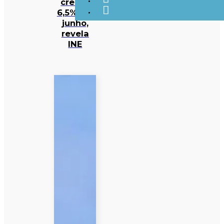
cresce
6,5% em
junho,
revela
INE