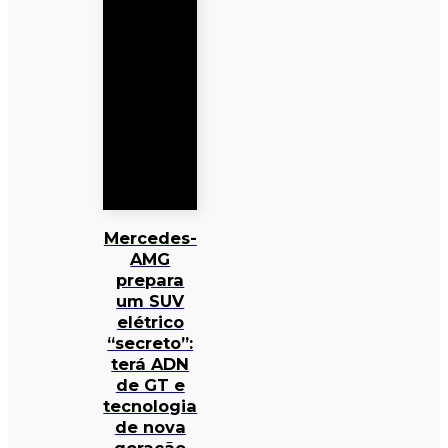
Mercedes-
AMG
prepara
um SUV
elétrico
“secreto”:
terá ADN
de GT e
tecnologia
de nova
geração