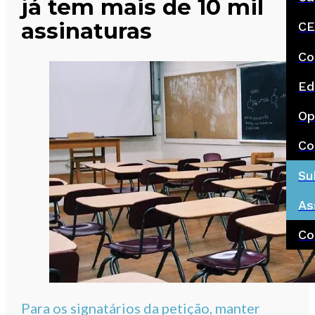
já tem mais de 10 mil
assinaturas
CE
Co
Ed
Op
Co
Su
As
Co
Para os signatários da petição, manter