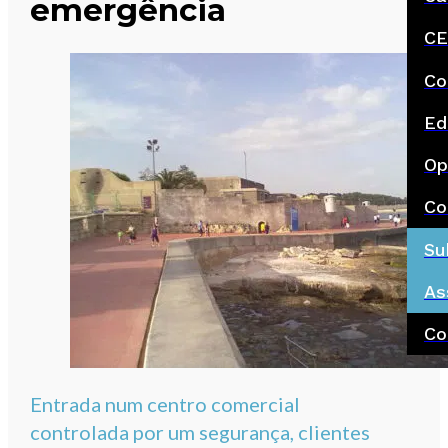
emergência
CE
Co
Ed
Op
Co
Su
As
Co
Entrada num centro comercial
controlada por um segurança, clientes