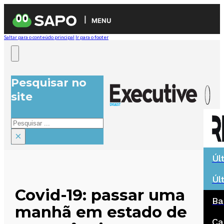
MENU
Saltar para o conteúdo principal
Ir para o footer
Pesquisar no
site
Pesquisar
×
Úl
Úl
Covid-19: passar uma
Ba
manhã em estado de
Ca