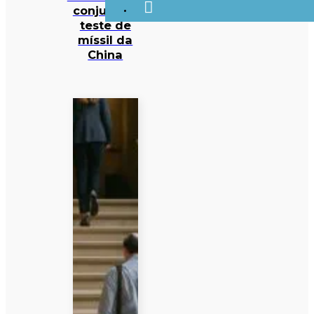
conjunta a
teste de
míssil da
China