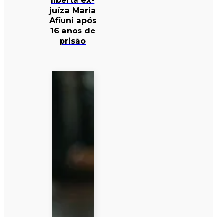
liberta ex-
juíza Maria
Afiuni após
16 anos de
prisão