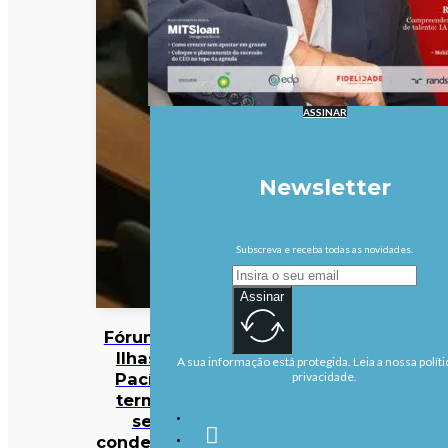
ASSINAR
Newsletter
Subscreva e receba todas as novidades.
Assinar
Fórum das
Ilhas do
A sua informação está protegida. Leia a nossa políti
Pacífico
privacidade.
termina
sem
condenação