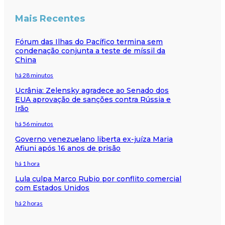
Mais Recentes
Fórum das Ilhas do Pacífico termina sem
condenação conjunta a teste de míssil da
China
há 28 minutos
Ucrânia: Zelensky agradece ao Senado dos
EUA aprovação de sanções contra Rússia e
Irão
há 56 minutos
Governo venezuelano liberta ex-juíza Maria
Afiuni após 16 anos de prisão
há 1 hora
Lula culpa Marco Rubio por conflito comercial
com Estados Unidos
há 2 horas