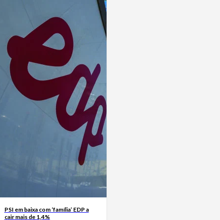
PSI em baixa com ‘família’ EDP a
cair mais de 1,4%