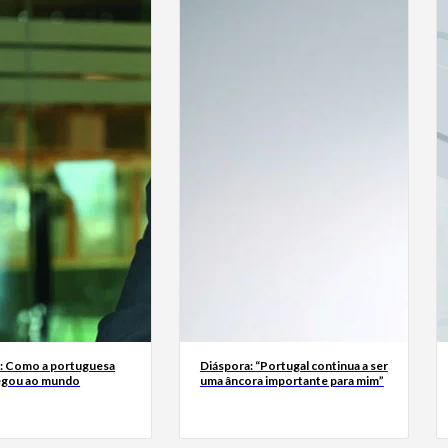
a: Como a portuguesa
Diáspora: “Portugal continua a ser
egou ao mundo
uma âncora importante para mim”