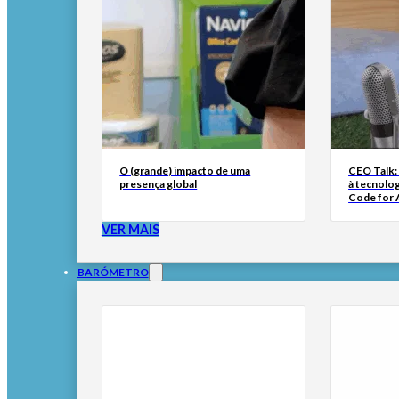
O (grande) impacto de uma
CEO Talk:
presença global
à tecnolog
Code for A
VER MAIS
BARÓMETRO