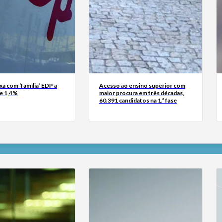
xa com ‘família’ EDP a
Acesso ao ensino superior com
de 1,4%
maior procura em três décadas,
60.391 candidatos na 1.ª fase