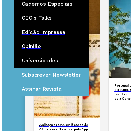
Cadernos Especiais
CEO's Talks
Edição Impressa
Opinião
Universidades
Subscrever Newsletter
Portugal c
Assinar Revista
este ano. 
tecido em
pela Cons
Aplicações em Certificados de
Aforro e do Tesouro pela App