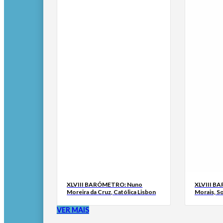
XLVIII BARÓMETRO: Nuno
XLVIII B
Moreira da Cruz, Católica Lisbon
Morais, S
VER MAIS