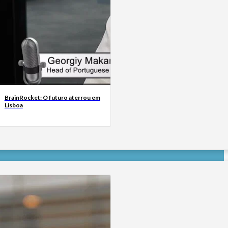
BrainRocket: O futuro aterrou em
Lisboa