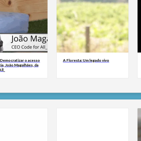
 Democratizar o acesso
A Floresta: Um legado vivo
ia, João Magalhães, da
ll_