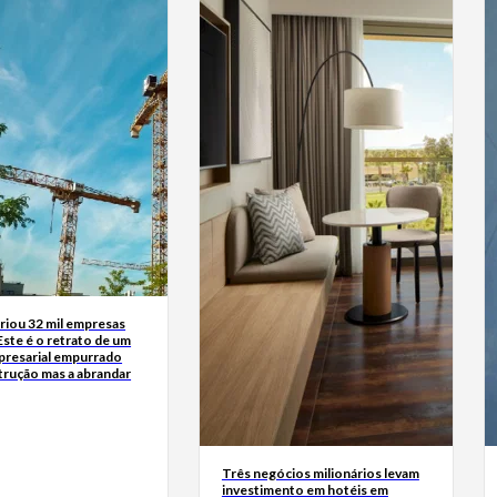
riou 32 mil empresas
Este é o retrato de um
presarial empurrado
trução mas a abrandar
Três negócios milionários levam
investimento em hotéis em