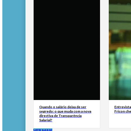
Quando o salário deixa de ser
Entrevist
segredo: o que muda com a nova
Fricon ch
directiva de Transparência
Salarial?
VER MAIS