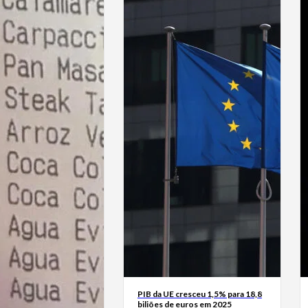
PIB da UE cresceu 1,5% para 18,8
biliões de euros em 2025