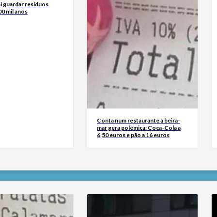
i guardar resíduos
00 mil anos
Conta num restaurante à beira-
mar gera polémica: Coca-Cola a
6,50 euros e pão a 16 euros