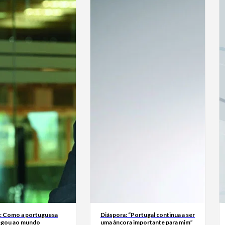
a: Como a portuguesa
Diáspora: “Portugal continua a ser
egou ao mundo
uma âncora importante para mim”