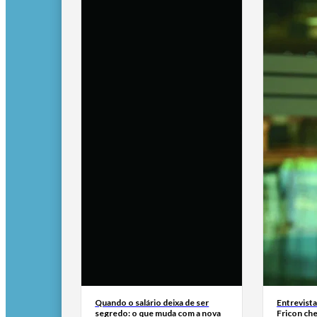
Quando o salário deixa de ser
Entrevist
segredo: o que muda com a nova
Fricon ch