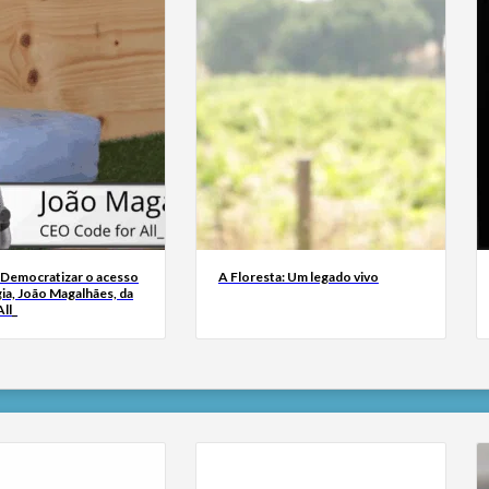
 Democratizar o acesso
A Floresta: Um legado vivo
ia, João Magalhães, da
ll_