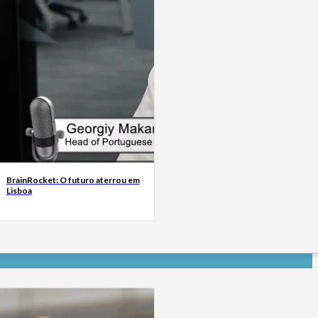
BrainRocket: O futuro aterrou em
Lisboa