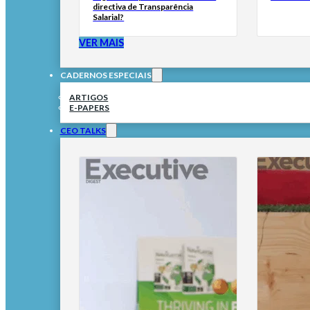
directiva de Transparência
Salarial?
VER MAIS
CADERNOS ESPECIAIS
ARTIGOS
E-PAPERS
CEO TALKS