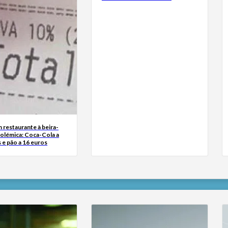
 restaurante à beira-
polémica: Coca-Cola a
 e pão a 16 euros