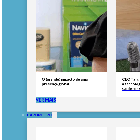
O (grande) impacto de uma
CEO Talk:
presença global
à tecnolog
Code for A
VER MAIS
BARÓMETRO