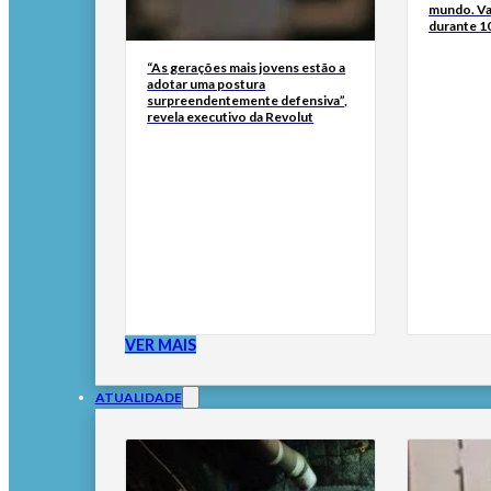
mundo. Va
durante 1
“As gerações mais jovens estão a
adotar uma postura
surpreendentemente defensiva”,
revela executivo da Revolut
VER MAIS
ATUALIDADE