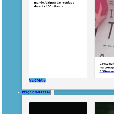
mundo. Vai guardar resíduos
durante 100 mil anos
Conta num
mar gera 
6,50 euros
VER MAIS
EDIÇÃO IMPRESSA