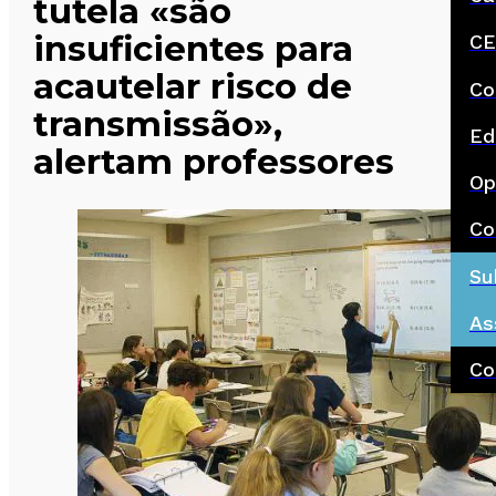
tutela «são
insuficientes para
CE
acautelar risco de
Co
transmissão»,
Ed
alertam professores
Op
Co
Su
As
Co