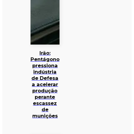
Irão:
Pentágono
pressiona
indústria
de Defesa
a acelerar
produção
perante
escassez
de
munições