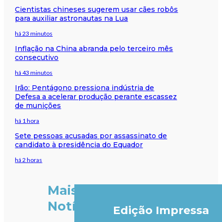
Cientistas chineses sugerem usar cães robôs
para auxiliar astronautas na Lua
há 23 minutos
Inflação na China abranda pelo terceiro mês
consecutivo
há 43 minutos
Irão: Pentágono pressiona indústria de
Defesa a acelerar produção perante escassez
de munições
há 1 hora
Sete pessoas acusadas por assassinato de
candidato à presidência do Equador
há 2 horas
Mais
Notícias
Edição Impressa