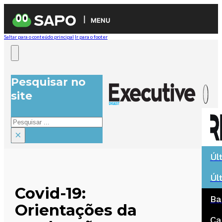
MENU
Saltar para o conteúdo principal
Ir para o footer
Pesquisar no
site
Pesquisar
×
Úl
Úl
Covid-19:
Ba
Orientações da
Ca