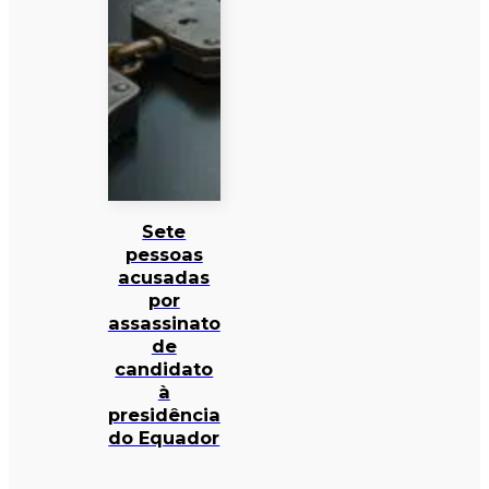
Sete
pessoas
acusadas
por
assassinato
de
candidato
à
presidência
do Equador