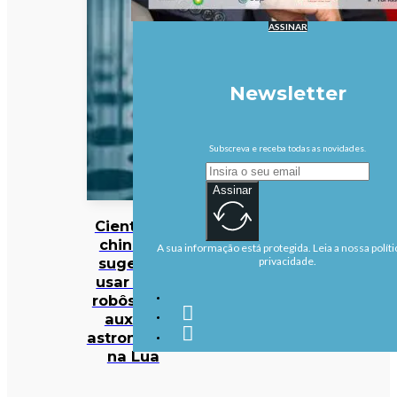
ASSINAR
Newsletter
Subscreva e receba todas as novidades.
Assinar
Cientistas
chineses
A sua informação está protegida. Leia a nossa políti
sugerem
privacidade.
usar cães
robôs para
auxiliar
astronautas
na Lua