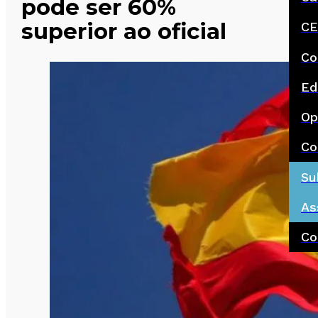
pode ser 60%
superior ao oficial
CE
Co
Ed
Op
Co
Su
As
Co