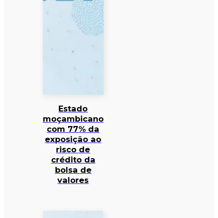
Estado
moçambicano
com 77% da
exposição ao
risco de
crédito da
bolsa de
valores