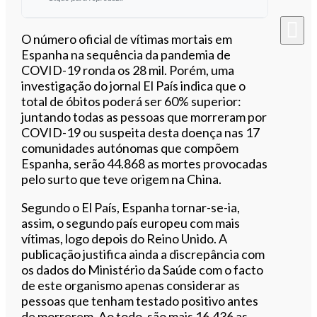
Ouvir este artigo
O número oficial de vítimas mortais em
Espanha na sequência da pandemia de
COVID-19 ronda os 28 mil. Porém, uma
investigação do jornal El País indica que o
total de óbitos poderá ser 60% superior:
juntando todas as pessoas que morreram por
COVID-19 ou suspeita desta doença nas 17
comunidades autónomas que compõem
Espanha, serão 44.868 as mortes provocadas
pelo surto que teve origem na China.
Segundo o El País, Espanha tornar-se-ia,
assim, o segundo país europeu com mais
vítimas, logo depois do Reino Unido. A
publicação justifica ainda a discrepância com
os dados do Ministério da Saúde com o facto
de este organismo apenas considerar as
pessoas que tenham testado positivo antes
de morrerem. Ao todo, são mais 16.436 as