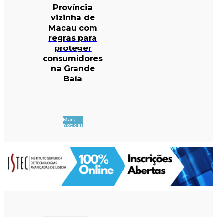
Província
vizinha de
Macau com
regras para
proteger
consumidores
na Grande
Baía
Mais
Notícias