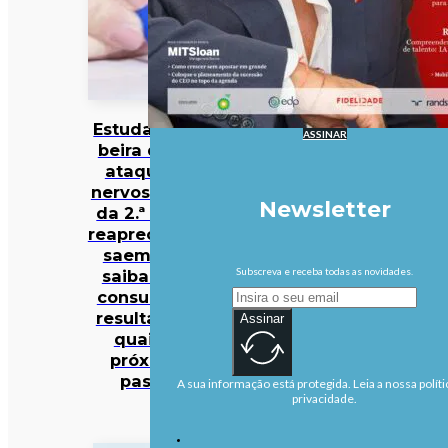
Estudantes à
ASSINAR
beira de um
ataque de
nervos. Notas
Newsletter
da 2.ª fase e
reapreciações
saem hoje:
Subscreva e receba todas as novidades.
saiba onde
consultar os
resultados e
Assinar
quais os
próximos
passos
A sua informação está protegida. Leia a nossa políti
privacidade.