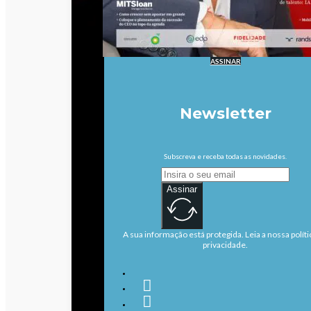
ASSINAR
Newsletter
Subscreva e receba todas as novidades.
Assinar
A sua informação está protegida. Leia a nossa políti
privacidade.