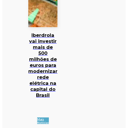
Iberdrola
vai investir
mais de
500
milhões de
euros para
modernizar
rede
elétrica na
capital do
Brasil
Mais
Notícias