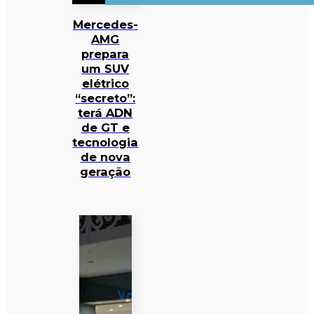
Mercedes-
AMG
prepara
um SUV
elétrico
“secreto”:
terá ADN
de GT e
tecnologia
de nova
geração