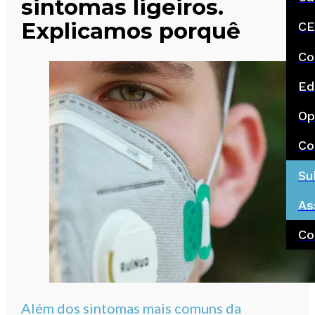
sintomas ligeiros.
Explicamos porquê
CE
Co
Ed
Op
Co
Su
As
Co
Além dos sintomas mais comuns da