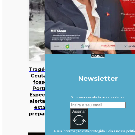
ASSINAR
Tragédia de
Ceuta: e se
Newsletter
fosse em
Portugal?
Especialista
Subscreva e receba todas as novidades.
alerta: “Não
estamos
Assinar
preparados”
A sua informação está protegida. Leia a nossa políti