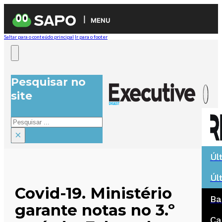
MENU
Saltar para o conteúdo principal
Ir para o footer
Pesquisar no
site
Pesquisar
×
Úl
Úl
Covid-19. Ministério
Ba
garante notas no 3.º
Ca