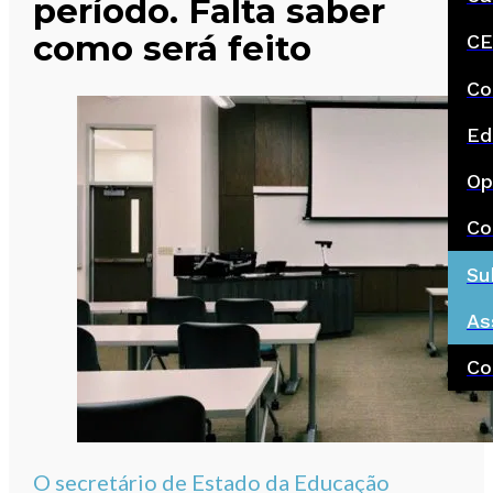
período. Falta saber
como será feito
CE
Co
Ed
Op
Co
Su
As
Co
O secretário de Estado da Educação