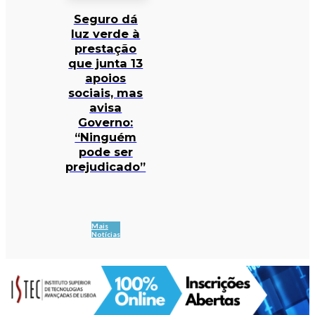
Seguro dá
luz verde à
prestação
que junta 13
apoios
sociais, mas
avisa
Governo:
“Ninguém
pode ser
prejudicado”
Mais
Notícias