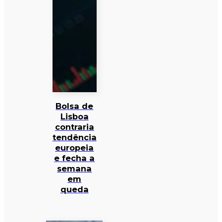
Bolsa de
Lisboa
contraria
tendência
europeia
e fecha a
semana
em
queda