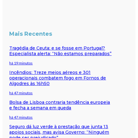
Mais Recentes
Tragédia de Ceuta: e se fosse em Portugal?
Especialista alerta: “Não estamos preparados”
há 19 minutos
Incêndios: Treze meios aéreos e 301
operacionais combatem fogo em Fornos de
Algodres às 16h50
há 47 minutos
Bolsa de Lisboa contraria tendência europeia
e fecha a semana em queda
há 47 minutos
Seguro dá luz verde à prestação que junta 13
apoios sociais, mas avisa Governo: “Ninguém
pode ser prejudicado”