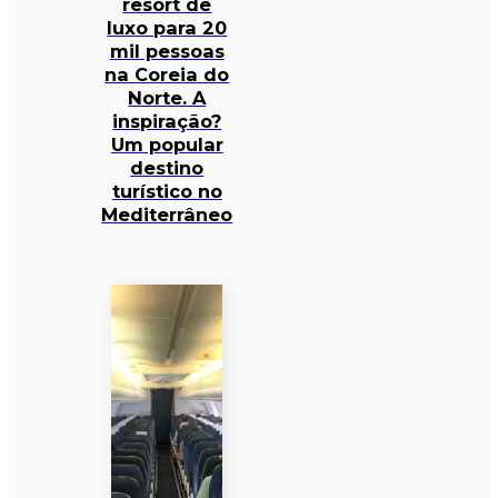
resort de
luxo para 20
mil pessoas
na Coreia do
Norte. A
inspiração?
Um popular
destino
turístico no
Mediterrâneo