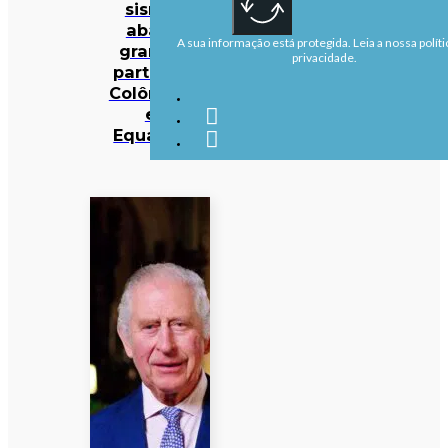
sismo
abala
A sua informação está protegida. Leia a nossa políti
grande
privacidade.
parte da
Colômbia
e
Equador