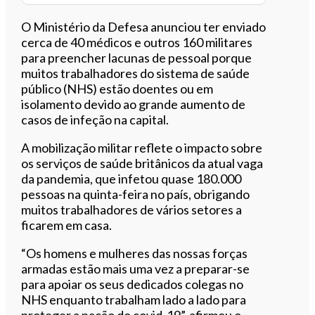
O Ministério da Defesa anunciou ter enviado
cerca de 40 médicos e outros 160 militares
para preencher lacunas de pessoal porque
muitos trabalhadores do sistema de saúde
público (NHS) estão doentes ou em
isolamento devido ao grande aumento de
casos de infeção na capital.
A mobilização militar reflete o impacto sobre
os serviços de saúde britânicos da atual vaga
da pandemia, que infetou quase 180.000
pessoas na quinta-feira no país, obrigando
muitos trabalhadores de vários setores a
ficarem em casa.
“Os homens e mulheres das nossas forças
armadas estão mais uma vez a preparar-se
para apoiar os seus dedicados colegas no
NHS enquanto trabalham lado a lado para
proteger a nação do covid-19”, afirmou o