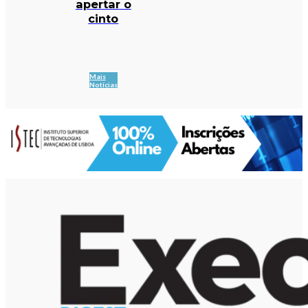
apertar o
cinto
Mais
Notícias