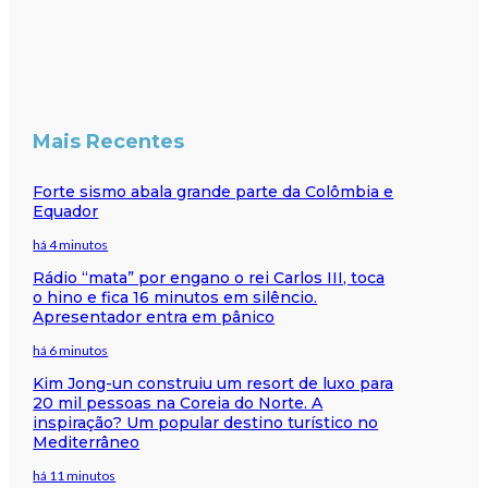
Mais Recentes
Forte sismo abala grande parte da Colômbia e
Equador
há 4 minutos
Rádio “mata” por engano o rei Carlos III, toca
o hino e fica 16 minutos em silêncio.
Apresentador entra em pânico
há 6 minutos
Kim Jong-un construiu um resort de luxo para
20 mil pessoas na Coreia do Norte. A
inspiração? Um popular destino turístico no
Mediterrâneo
há 11 minutos