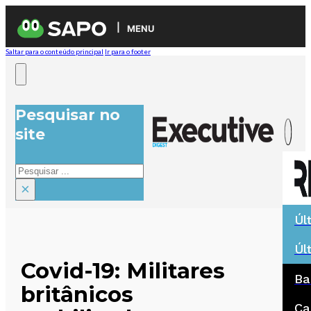
MENU
Saltar para o conteúdo principal
Ir para o footer
Pesquisar no
site
Pesquisar
×
Úl
Úl
Covid-19: Militares
Ba
britânicos
Ca