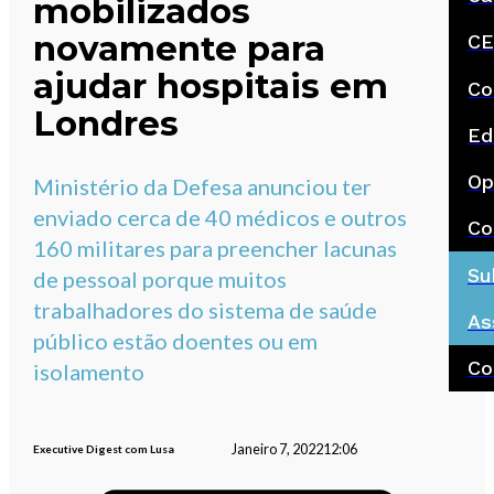
mobilizados
novamente para
CE
ajudar hospitais em
Co
Londres
Ed
Op
Ministério da Defesa anunciou ter
enviado cerca de 40 médicos e outros
Co
160 militares para preencher lacunas
Su
de pessoal porque muitos
trabalhadores do sistema de saúde
As
público estão doentes ou em
Co
isolamento
Janeiro 7, 2022
12:06
Executive Digest com Lusa