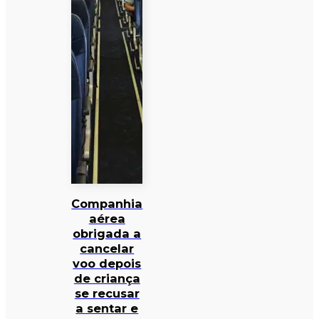
Companhia
aérea
obrigada a
cancelar
voo depois
de criança
se recusar
a sentar e