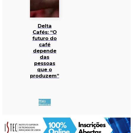
Delta
Cafés: “O
futuro do
café
depende
das
pessoas
que o
produzem”
Mais
Notícias