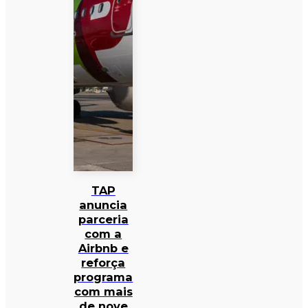
TAP
anuncia
parceria
com a
Airbnb e
reforça
programa
com mais
de nove