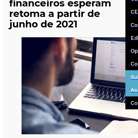
financeiros esperam
retoma a partir de
CE
junho de 2021
Co
Ed
Op
Co
Su
As
Co