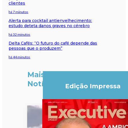
clientes
há 7 minutos
Alerta para cocktail antienvelhecimento:
estudo deteta danos graves no cérebro
há 32 minutos
Delta Cafés: “O futuro do café depende das
pessoas que o produzem”
há 44 minutos
Mais
Notícias
Edição Impressa