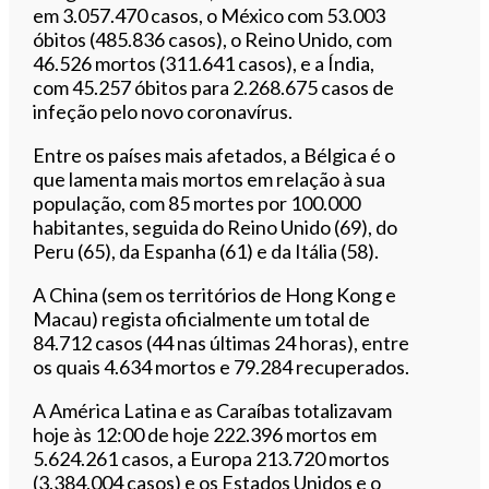
em 3.057.470 casos, o México com 53.003
óbitos (485.836 casos), o Reino Unido, com
46.526 mortos (311.641 casos), e a Índia,
com 45.257 óbitos para 2.268.675 casos de
infeção pelo novo coronavírus.
Entre os países mais afetados, a Bélgica é o
que lamenta mais mortos em relação à sua
população, com 85 mortes por 100.000
habitantes, seguida do Reino Unido (69), do
Peru (65), da Espanha (61) e da Itália (58).
A China (sem os territórios de Hong Kong e
Macau) regista oficialmente um total de
84.712 casos (44 nas últimas 24 horas), entre
os quais 4.634 mortos e 79.284 recuperados.
A América Latina e as Caraíbas totalizavam
hoje às 12:00 de hoje 222.396 mortos em
5.624.261 casos, a Europa 213.720 mortos
(3.384.004 casos) e os Estados Unidos e o