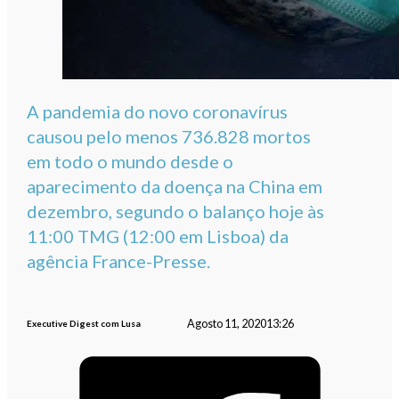
A pandemia do novo coronavírus
causou pelo menos 736.828 mortos
em todo o mundo desde o
aparecimento da doença na China em
dezembro, segundo o balanço hoje às
11:00 TMG (12:00 em Lisboa) da
agência France-Presse.
Agosto 11, 2020
13:26
Executive Digest com Lusa