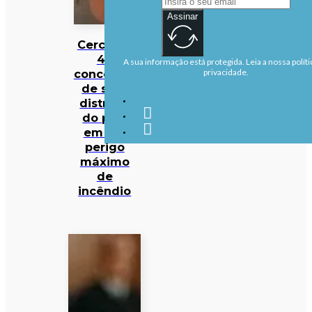
Assinar
Cerca de
40
A sua informação está protegida. Leia a nossa políti
concelhos
privacidade.
de sete
distritos
do país
em em
perigo
máximo
de
incêndio