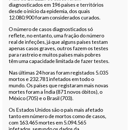
diagnosticados em 196 países e territórios
desde o início da epidemia, dos quais
12.080.900 foram considerados curados.
O número de casos diagnosticados só
reflete, no entanto, uma fração do número
real de infeções, já que alguns países testam
apenas casos graves, outros fazem os testes
para rastreio e muitos países mais pobres
têm uma capacidade limitada de fazer testes.
Nas últimas 24 horas foram registados 5.035
mortos e 232.781 infetados em todo o
mundo. Os países que registaram mais novas
mortes foram a Índia (871 novos óbitos), o
México (705) e o Brasil (703).
Os Estados Unidos são o país mais afetado
tanto em número de mortos como de casos,
com 163.465 mortes em 5.094.565
infetados, segundo os dados da