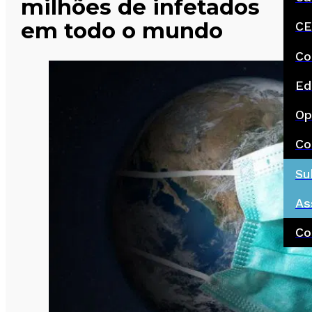
milhões de infetados
em todo o mundo
CE
Co
Ed
Op
Co
Su
As
Co