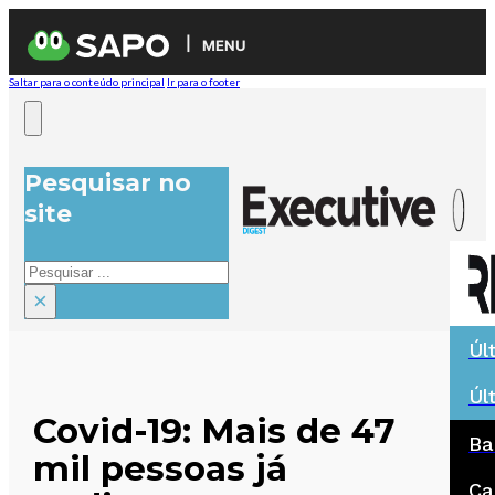
MENU
Saltar para o conteúdo principal
Ir para o footer
Pesquisar no
site
Pesquisar
×
Úl
Úl
Covid-19: Mais de 47
Ba
mil pessoas já
Ca