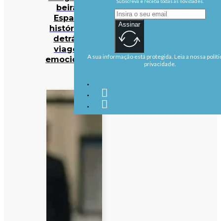
Subscreva e receba todas as novidades.
beira do
Espaço. A
Assinar
história por
detrás da
viagem é
A sua informação está protegida. Leia a nossa políti
emocionante
privacidade.