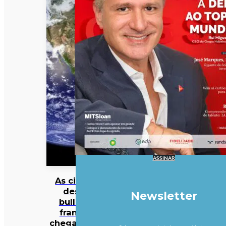
ASSINAR
As cinzas
deste
Newsletter
bulldog
francês
chegaram à