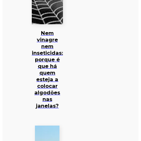
Nem
vinagre
nem
inseticidas:
porque é
que há
quem
esteja a
colocar
algodões
nas
janelas?