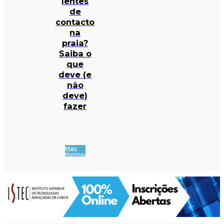
lentes
de
contacto
na
praia?
Saiba o
que
deve (e
não
deve)
fazer
Mais
Notícias