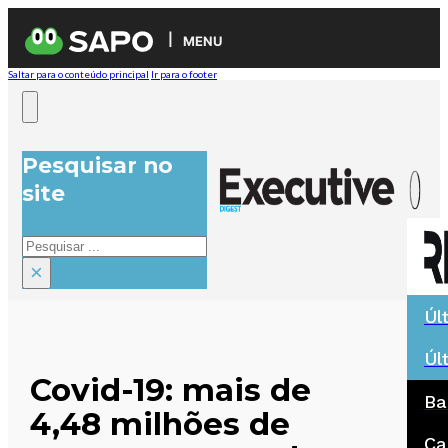
MENU
Saltar para o conteúdo principal
Ir para o footer
Pesquisar no
site
Pesquisar
×
Úl
Úl
Covid-19: mais de
Ba
4,48 milhões de
Ca