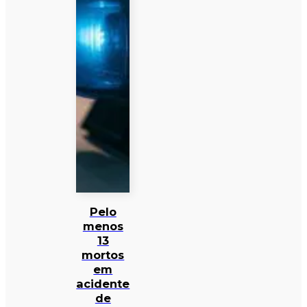
Pelo
menos
13
mortos
em
acidente
de