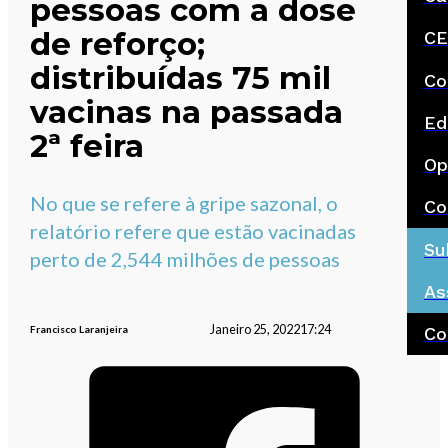
pessoas com a dose
de reforço;
CE
distribuídas 75 mil
Co
vacinas na passada
Ed
2ª feira
Op
No que se refere à gripe sazonal, o
Co
relatório refere que estão vacinadas
Su
perto de 2,544 milhões de pessoas
As
Janeiro 25, 2022
17:24
Francisco Laranjeira
Co