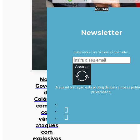
ASSINAR
Newsletter
Subscreva e receba todas as novidades.
Assinar
Novo
Governo
A sua informação está protegida. Leia a nossa políti
da
privacidade.
Colômbia
começa
com
vários
ataques
com
explosivos