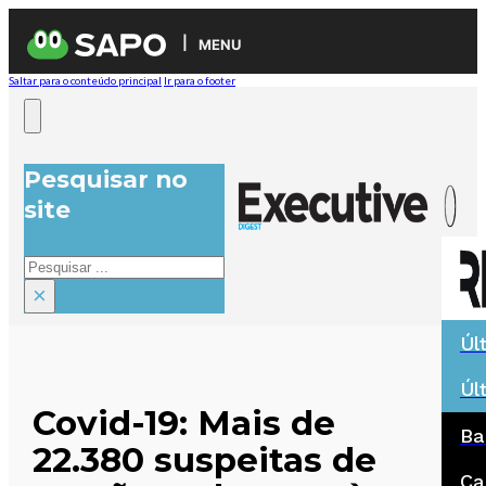
MENU
Saltar para o conteúdo principal
Ir para o footer
Pesquisar no
site
Pesquisar
×
Úl
Úl
Covid-19: Mais de
Ba
22.380 suspeitas de
Ca