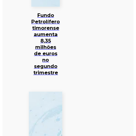
Fundo
Petrolífero
timorense
aumenta
8,35
milhões
de euros
no
segundo
trimestre