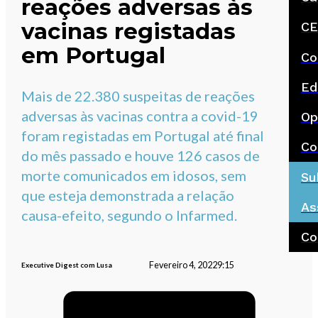
reações adversas às
vacinas registadas
CE
em Portugal
Co
Ed
Mais de 22.380 suspeitas de reações
adversas às vacinas contra a covid-19
Op
foram registadas em Portugal até final
Co
do mês passado e houve 126 casos de
morte comunicados em idosos, sem
Su
que esteja demonstrada a relação
As
causa-efeito, segundo o Infarmed.
Co
Fevereiro 4, 2022
9:15
Executive Digest com Lusa