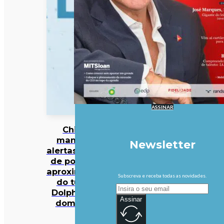
ASSINAR
China
mantém
Newsletter
alertas antes
de possível
aproximação
Subscreva e receba todas as novidades.
do tufão
Dolphin no
Assinar
domingo