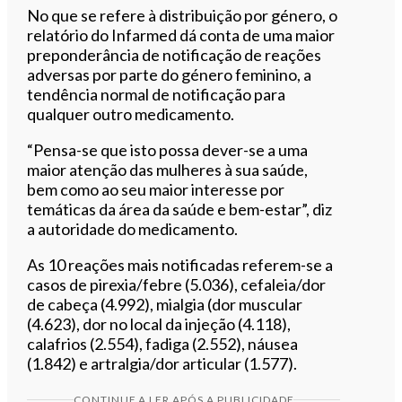
No que se refere à distribuição por género, o
relatório do Infarmed dá conta de uma maior
preponderância de notificação de reações
adversas por parte do género feminino, a
tendência normal de notificação para
qualquer outro medicamento.
“Pensa-se que isto possa dever-se a uma
maior atenção das mulheres à sua saúde,
bem como ao seu maior interesse por
temáticas da área da saúde e bem-estar”, diz
a autoridade do medicamento.
As 10 reações mais notificadas referem-se a
casos de pirexia/febre (5.036), cefaleia/dor
de cabeça (4.992), mialgia (dor muscular
(4.623), dor no local da injeção (4.118),
calafrios (2.554), fadiga (2.552), náusea
(1.842) e artralgia/dor articular (1.577).
CONTINUE A LER APÓS A PUBLICIDADE