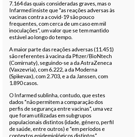
7.164 das quais consideradas graves, mas o
Infarmed insiste que “as reações adversas às
vacinas contra a covid-19 são pouco
frequentes, com cerca de um caso em mil
inoculações”, um valor que se tem mantido
estável ao longo do tempo.
A maior parte das reações adversas (11.451)
são referentes à vacina da Pfizer/BioNtech
(Comirnaty), seguindo-se a da AstraZeneca
(Vaxzevria), com 6.222, a da Moderna
(Spikevax), com 2.703, e a da Janssen, com
1.890 casos.
O Infarmed sublinha, contudo, que estes
dados “não permitem a comparação dos
perfis de segurança entre vacinas”, uma vez
que foram utilizadas em subgrupos
populacionais distintos (idade, género, perfil
de saúde, entre outros) e “em períodos e
contextos epidemiológicos distintos”.