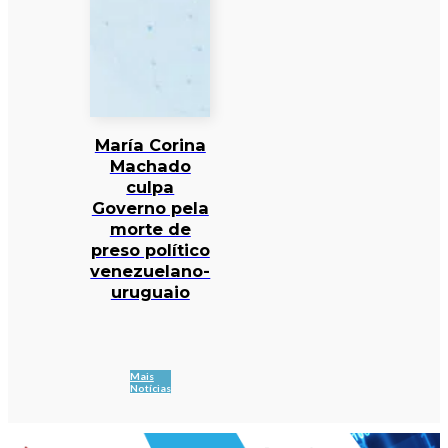
María Corina
Machado
culpa
Governo pela
morte de
preso político
venezuelano-
uruguaio
Mais
Notícias