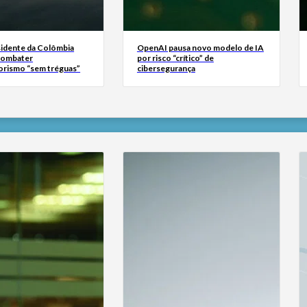
idente da Colômbia
OpenAI pausa novo modelo de IA
combater
por risco “crítico” de
orismo “sem tréguas”
cibersegurança