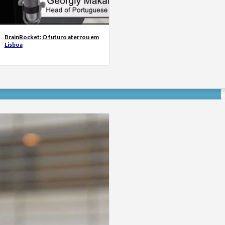
BrainRocket: O futuro aterrou em
Lisboa