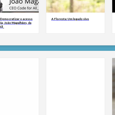
 Democratizar o acesso
A Floresta: Um legado vivo
ia, João Magalhães, da
ll_