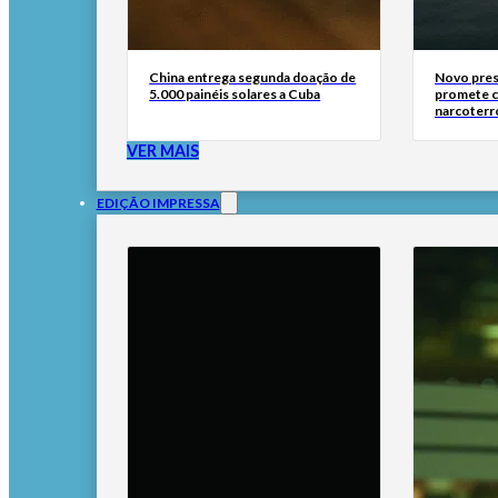
China entrega segunda doação de
Novo pres
5.000 painéis solares a Cuba
promete 
narcoterr
VER MAIS
EDIÇÃO IMPRESSA