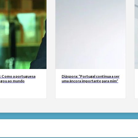
a: Como a portuguesa
Diáspora: “Portugal continua a ser
egou ao mundo
uma âncora importante para mim”