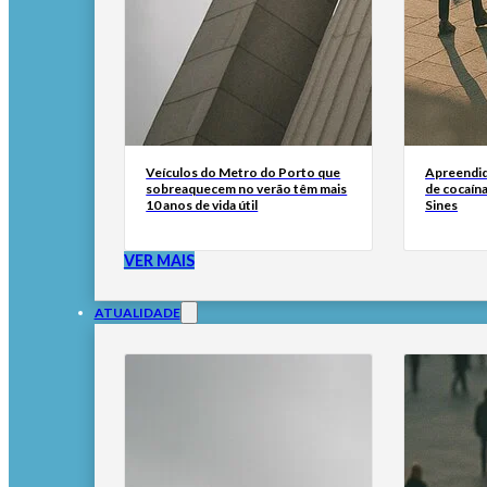
Veículos do Metro do Porto que
Apreendid
sobreaquecem no verão têm mais
de cocaína
10 anos de vida útil
Sines
VER MAIS
ATUALIDADE