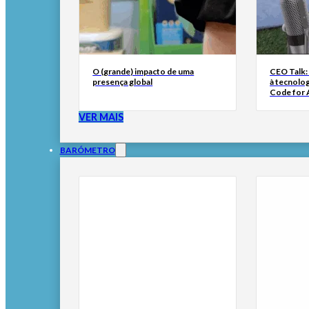
O (grande) impacto de uma
CEO Talk:
presença global
à tecnolog
Code for A
VER MAIS
BARÓMETRO