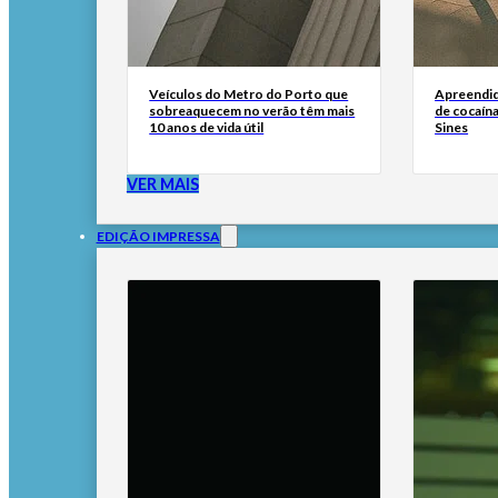
Veículos do Metro do Porto que
Apreendid
sobreaquecem no verão têm mais
de cocaína
10 anos de vida útil
Sines
VER MAIS
EDIÇÃO IMPRESSA