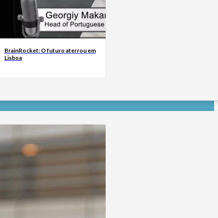
BrainRocket: O futuro aterrou em
Lisboa