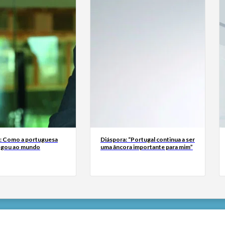
a: Como a portuguesa
Diáspora: “Portugal continua a ser
egou ao mundo
uma âncora importante para mim”