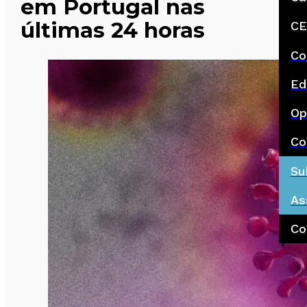
em Portugal nas
últimas 24 horas
CE
Co
Ed
Op
Co
Su
As
Co