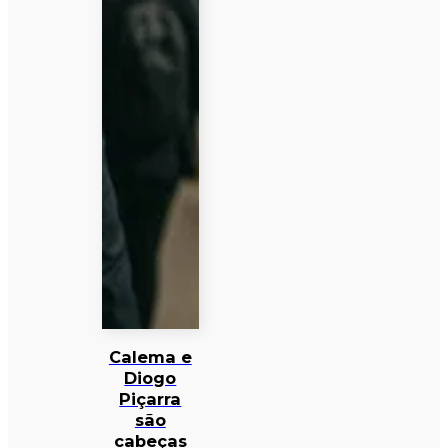
Calema e
Diogo
Piçarra
são
cabeças