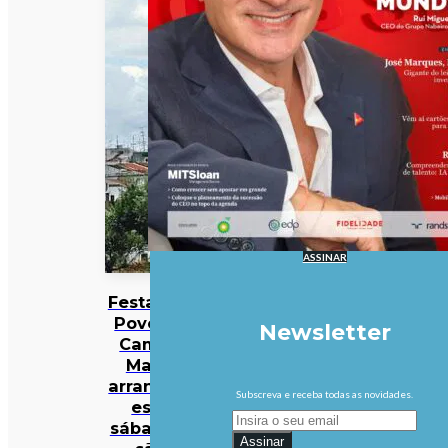
ASSINAR
Festas do
Povo de
Newsletter
Campo
Maior
arrancam
Subscreva e receba todas as novidades.
este
sábado e
Assinar