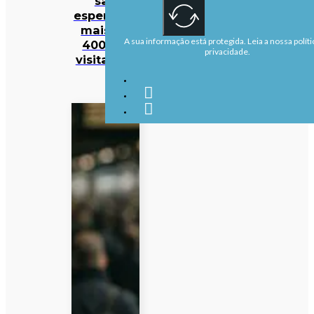
são
esperados
mais de
A sua informação está protegida. Leia a nossa políti
400 mil
privacidade.
visitantes