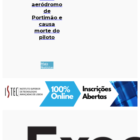
aeródromo
de
Portimão e
causa
morte do
piloto
Mais
Notícias