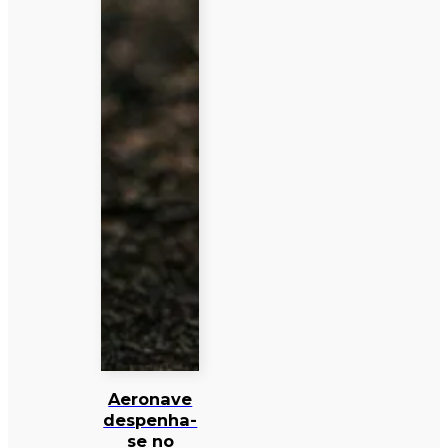
Aeronave
despenha-
se no