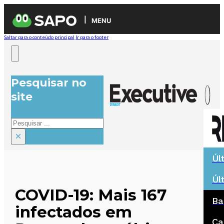
MENU
Saltar para o conteúdo principal
Ir para o footer
Pesquisar no
site
Pesquisar
×
Úl
Úl
COVID-19: Mais 167
Ba
infectados em
Ca