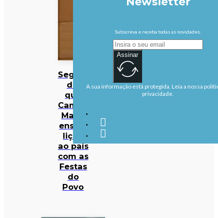
Newsletter
Subscreva e receba todas as novidades.
Assinar
Seguro
diz
A sua informação está protegida. Leia a nossa políti
que
privacidade.
Campo
Maior
ensina
lição
ao país
com as
Festas
do
Povo