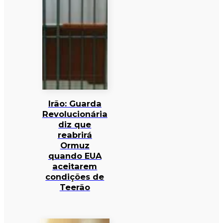
Irão: Guarda
Revolucionária
diz que
reabrirá
Ormuz
quando EUA
aceitarem
condições de
Teerão