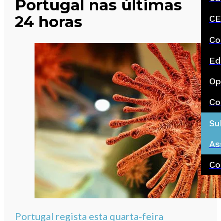
Portugal nas últimas
24 horas
CE
Co
Ed
Op
Co
Su
As
Co
Portugal regista esta quarta-feira