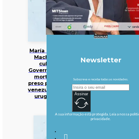
ASSINAR
María Corina
Machado
Newsletter
culpa
Governo pela
morte de
Subscreva e receba todas as novidades.
preso político
venezuelano-
Assinar
uruguaio
A sua informação está protegida. Leia a nossa políti
privacidade.