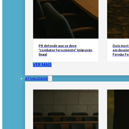
PR defende que se deve
Dois mort
“combater ferozmente” imigração
em despis
ilegal
Fernão Fe
VER MAIS
ATUALIDADE