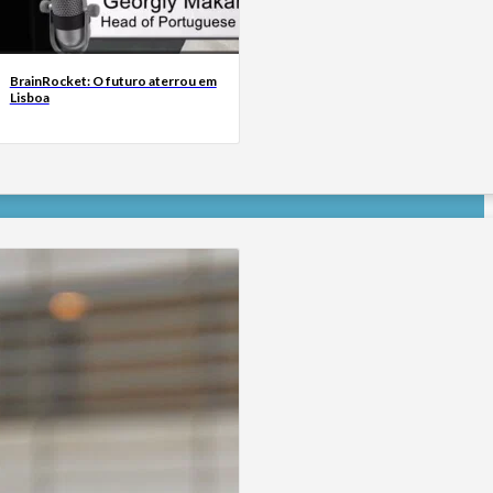
BrainRocket: O futuro aterrou em
Lisboa