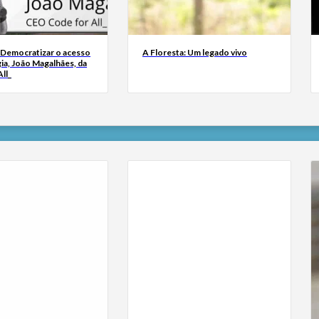
 Democratizar o acesso
A Floresta: Um legado vivo
ia, João Magalhães, da
ll_