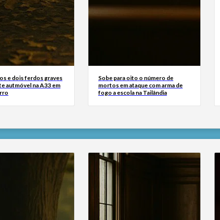
os e dois ferdos graves
Sobe para oito o número de
te autmóvel na A33 em
mortos em ataque com arma de
rro
fogo a escola na Tailândia