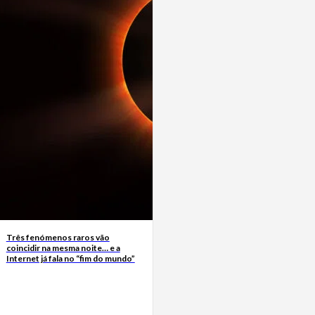
Três fenómenos raros vão
coincidir na mesma noite… e a
Internet já fala no “fim do mundo”