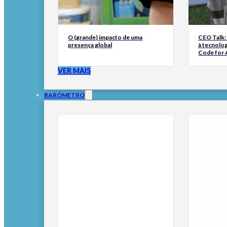
O (grande) impacto de uma
CEO Talk:
presença global
à tecnolog
Code for A
VER MAIS
BARÓMETRO