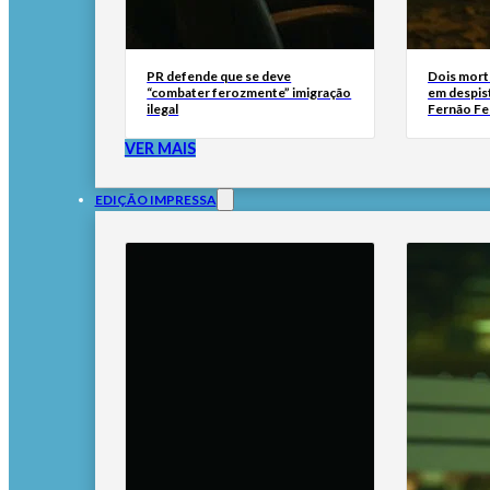
PR defende que se deve
Dois mort
“combater ferozmente” imigração
em despis
ilegal
Fernão Fe
VER MAIS
EDIÇÃO IMPRESSA