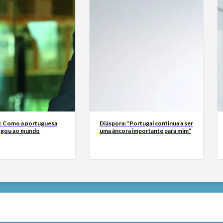
a: Como a portuguesa
Diáspora: “Portugal continua a ser
egou ao mundo
uma âncora importante para mim”