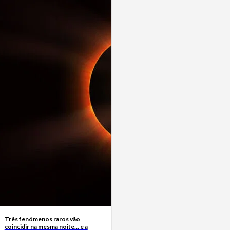
Três fenómenos raros vão
coincidir na mesma noite… e a