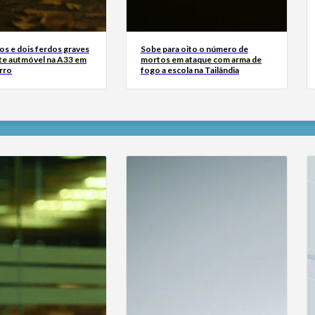
os e dois ferdos graves
Sobe para oito o número de
te autmóvel na A33 em
mortos em ataque com arma de
rro
fogo a escola na Tailândia