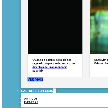
Quando o salário deixa de ser
Entrevist
segredo: o que muda com a nova
Fricon ch
directiva de Transparência
Salarial?
VER MAIS
CADERNOS ESPECIAIS
ARTIGOS
E-PAPERS