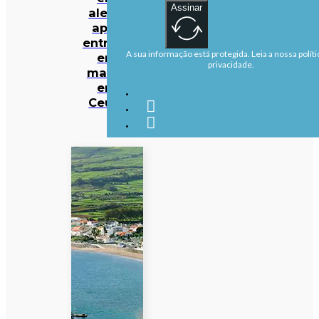
Assinar
alerta
após
entrada
A sua informação está protegida. Leia a nossa políti
em
privacidade.
massa
em
Ceuta