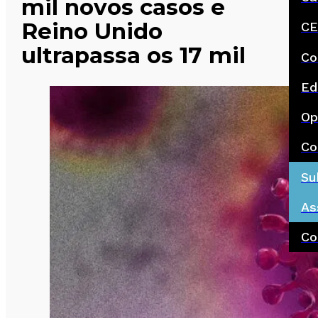
mil novos casos e
Reino Unido
CE
ultrapassa os 17 mil
Co
Ed
Op
Co
Su
As
Co