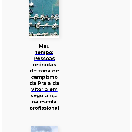
Mau
tempo:
Pessoas
retiradas
de zona de
campismo
da Praia da
Vitória em
segurança
na escola
profissional