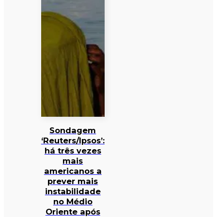
Sondagem
‘Reuters/Ipsos’:
há três vezes
mais
americanos a
prever mais
instabilidade
no Médio
Oriente após