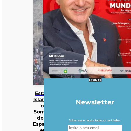
ASSINAR
Estado
Islâmico
Newsletter
na
Somália
deixa
Subscreva e receba todas as novidades.
Espanha
em