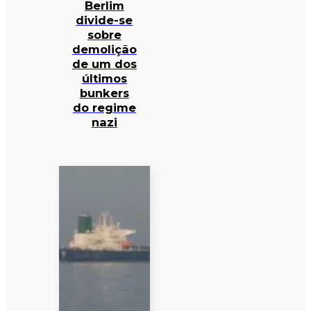
Berlim
divide-se
sobre
demolição
de um dos
últimos
bunkers
do regime
nazi