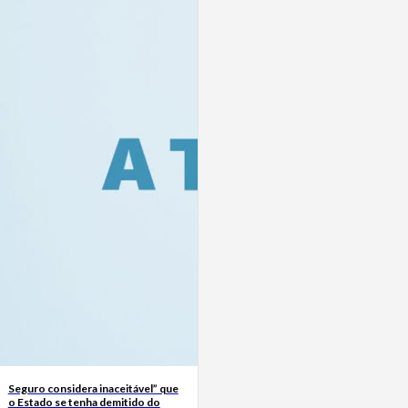
Seguro considera inaceitável” que
o Estado se tenha demitido do