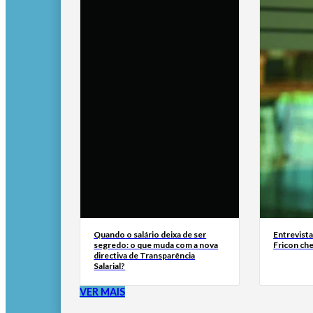
Quando o salário deixa de ser
Entrevist
segredo: o que muda com a nova
Fricon ch
directiva de Transparência
Salarial?
VER MAIS