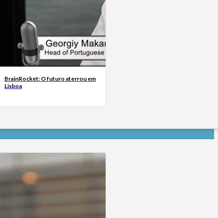
BrainRocket: O futuro aterrou em
Lisboa