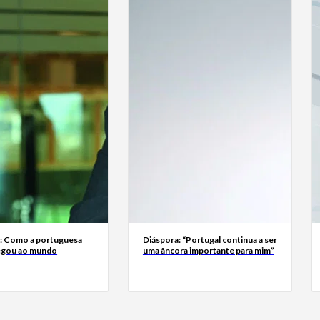
a: Como a portuguesa
Diáspora: “Portugal continua a ser
egou ao mundo
uma âncora importante para mim”