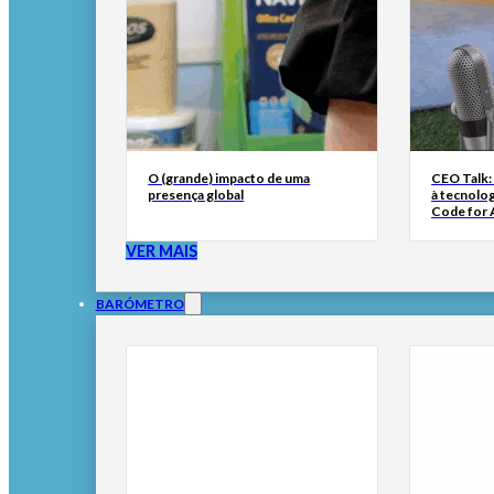
O (grande) impacto de uma
CEO Talk:
presença global
à tecnolog
Code for A
VER MAIS
BARÓMETRO