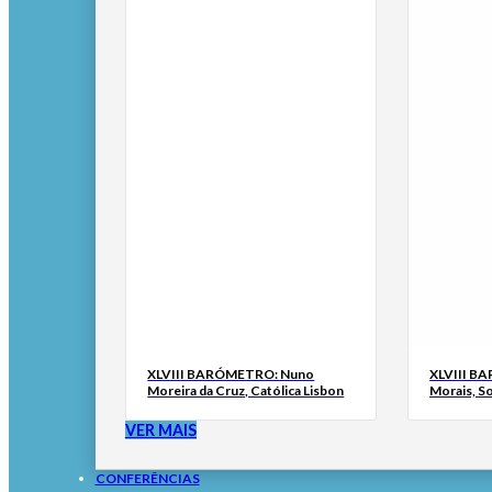
XLVIII BARÓMETRO: Nuno
XLVIII B
Moreira da Cruz, Católica Lisbon
Morais, S
VER MAIS
CONFERÊNCIAS