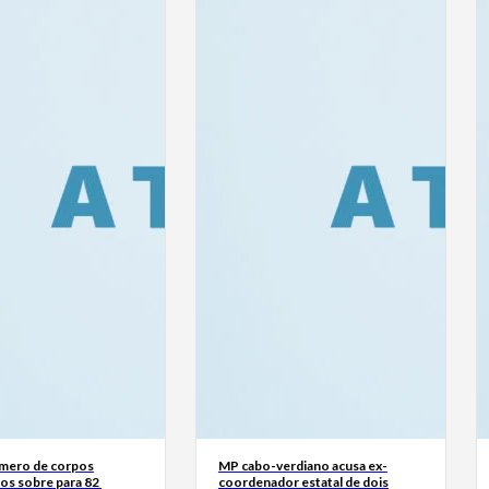
mero de corpos
MP cabo-verdiano acusa ex-
os sobre para 82
coordenador estatal de dois