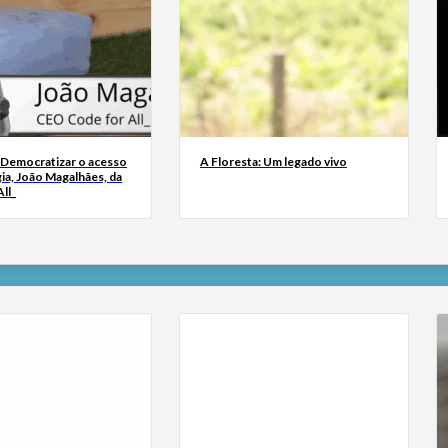
 Democratizar o acesso
A Floresta: Um legado vivo
ia, João Magalhães, da
ll_