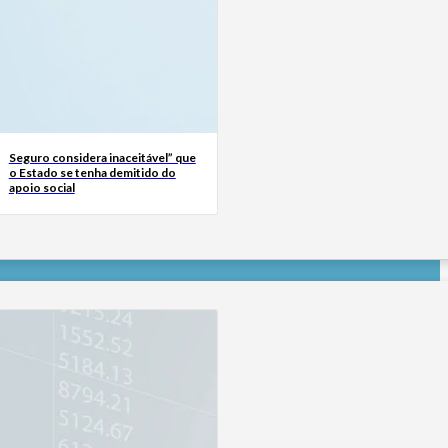
Seguro considera inaceitável” que
o Estado se tenha demitido do
apoio social