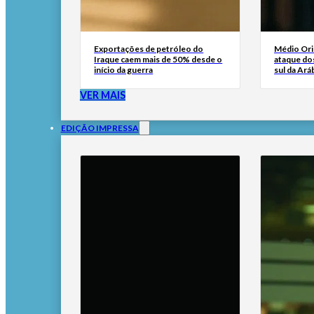
Exportações de petróleo do
Médio Ori
Iraque caem mais de 50% desde o
ataque dos
início da guerra
sul da Ará
VER MAIS
EDIÇÃO IMPRESSA