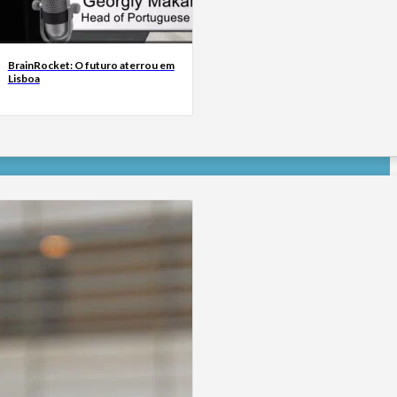
BrainRocket: O futuro aterrou em
Lisboa