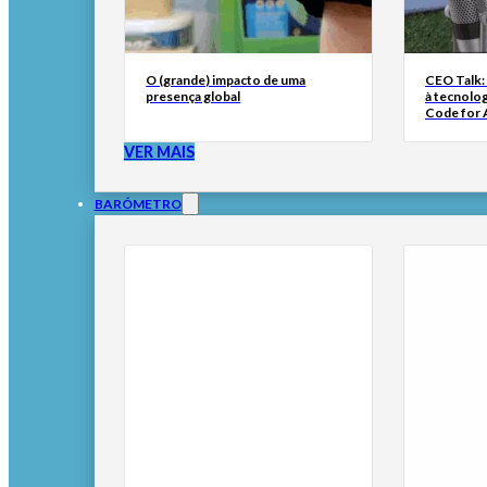
O (grande) impacto de uma
CEO Talk:
presença global
à tecnolog
Code for A
VER MAIS
BARÓMETRO