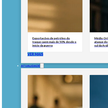
Exportações de petróleo do
Médio Ori
Iraque caem mais de 50% desde o
ataque dos
início da guerra
sul da Ará
VER MAIS
ATUALIDADE