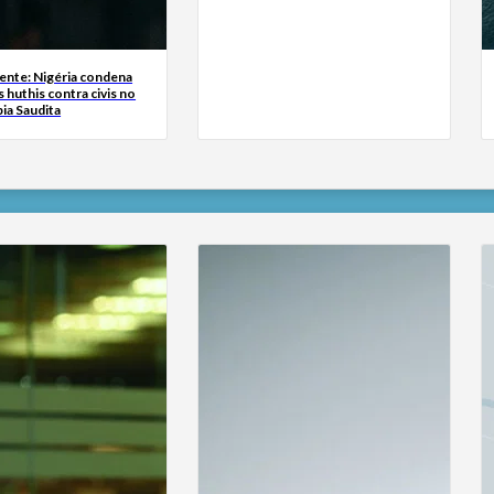
ente: Nigéria condena
 huthis contra civis no
bia Saudita