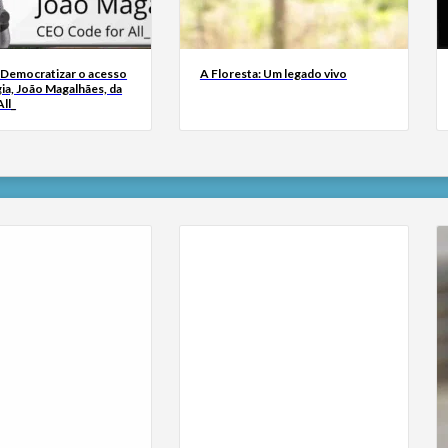
 Democratizar o acesso
A Floresta: Um legado vivo
ia, João Magalhães, da
ll_