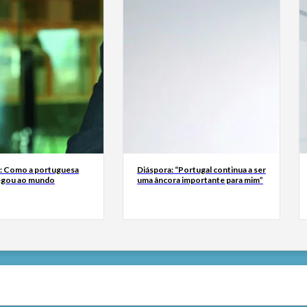
a: Como a portuguesa
Diáspora: “Portugal continua a ser
egou ao mundo
uma âncora importante para mim”