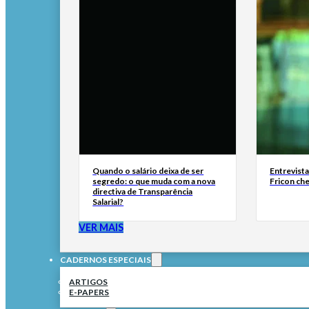
Quando o salário deixa de ser
Entrevist
segredo: o que muda com a nova
Fricon ch
directiva de Transparência
Salarial?
VER MAIS
CADERNOS ESPECIAIS
ARTIGOS
E-PAPERS