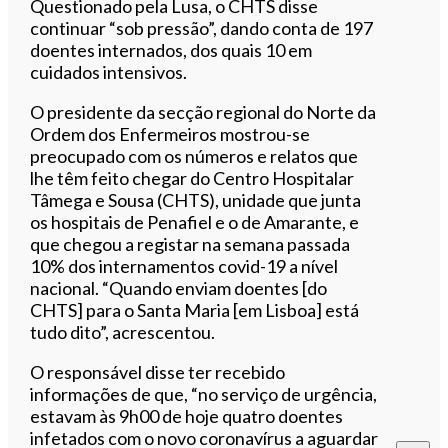
Questionado pela Lusa, o CHTS disse
continuar “sob pressão”, dando conta de 197
doentes internados, dos quais 10 em
cuidados intensivos.
O presidente da secção regional do Norte da
Ordem dos Enfermeiros mostrou-se
preocupado com os números e relatos que
lhe têm feito chegar do Centro Hospitalar
Tâmega e Sousa (CHTS), unidade que junta
os hospitais de Penafiel e o de Amarante, e
que chegou a registar na semana passada
10% dos internamentos covid-19 a nível
nacional. “Quando enviam doentes [do
CHTS] para o Santa Maria [em Lisboa] está
tudo dito”, acrescentou.
O responsável disse ter recebido
informações de que, “no serviço de urgência,
estavam às 9h00 de hoje quatro doentes
infetados com o novo coronavírus a aguardar