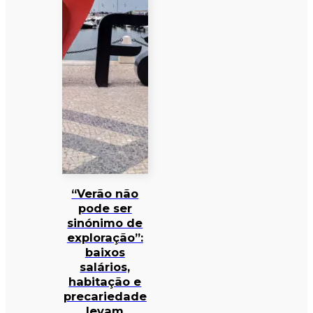
“Verão não
pode ser
sinónimo de
exploração”:
baixos
salários,
habitação e
precariedade
levam