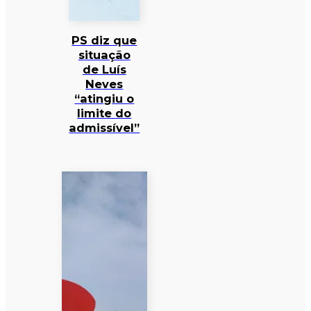
PS diz que
situação
de Luís
Neves
“atingiu o
limite do
admissível”