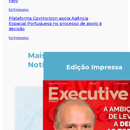
Faro
há 9 minutos
Plataforma GovHorizon apoia Agência
Espacial Portuguesa no processo de apoio à
decisão
há 9 minutos
Mais
Notícias
Edição Impressa