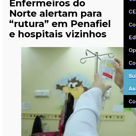
Enfermeiros do
Norte alertam para
CE
“rutura” em Penafiel
Co
e hospitais vizinhos
Ed
Op
Co
Su
As
Co