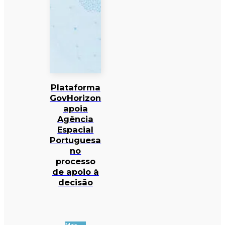
Plataforma
GovHorizon
apoia
Agência
Espacial
Portuguesa
no
processo
de apoio à
decisão
Mais