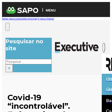
MENU
Saltar para o conteúdo principal
Ir para o footer
Pesquisar no
site
Pesquisar
×
Úl
Úl
Covid-19
Ba
“incontrolável”.
Ca