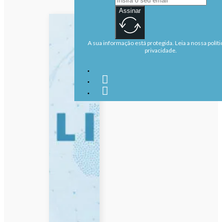
Assinar
A sua informação está protegida. Leia a nossa políti
privacidade.