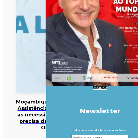
ASSINAR
Moçambique/Ataques:
Assistência responde
Newsletter
às necessidades mas
precisa de reforço –
OIM
Subscreva e receba todas as novidades.