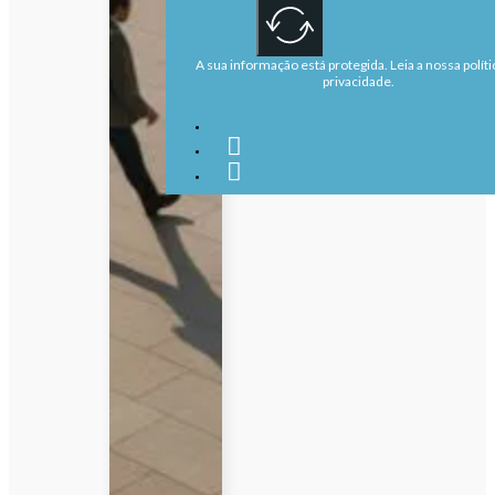
A sua informação está protegida. Leia a nossa políti
privacidade.