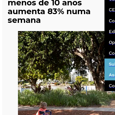
menos de 10 anos
aumenta 83% numa
CE
semana
Co
Ed
Op
Co
Su
As
Co