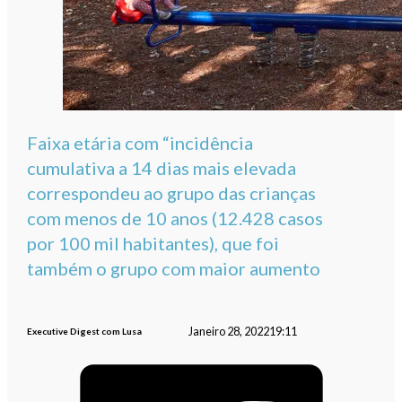
Faixa etária com “incidência
cumulativa a 14 dias mais elevada
correspondeu ao grupo das crianças
com menos de 10 anos (12.428 casos
por 100 mil habitantes), que foi
também o grupo com maior aumento
Janeiro 28, 2022
19:11
Executive Digest com Lusa