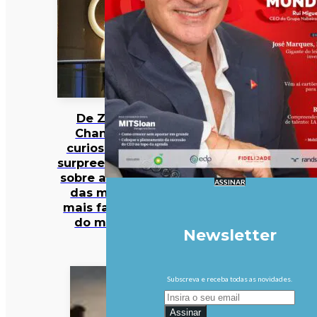
De Zara a
Chanel: 12
curiosidades
surpreendentes
sobre algumas
ASSINAR
das marcas
mais famosas
do mundo
Newsletter
Subscreva e receba todas as novidades.
Assinar