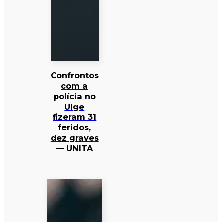
Confrontos
com a
polícia no
Uíge
fizeram 31
feridos,
dez graves
— UNITA