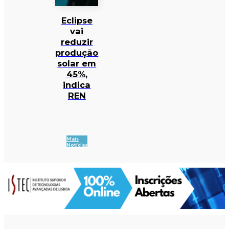
Eclipse
vai
reduzir
produção
solar em
45%,
indica
REN
Mais
Notícias