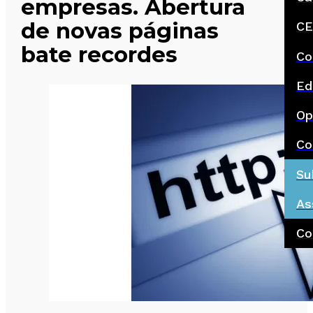
empresas. Abertura
de novas páginas
CE
bate recordes
Co
Ed
Op
Co
Su
As
Co