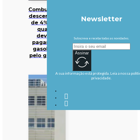
Combustíveis
descem mais
Newsletter
de 4%. Veja
quanto
deveria
Subscreva e receba todas as novidades.
pagar pela
gasolina e
Assinar
pelo gasóleo
A sua informação está protegida. Leia a nossa políti
privacidade.