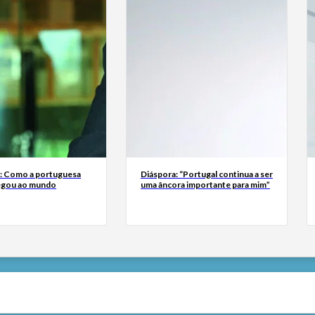
a: Como a portuguesa
Diáspora: “Portugal continua a ser
egou ao mundo
uma âncora importante para mim”