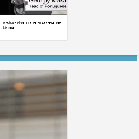
BrainRocket: O futuro aterrou em
Lisboa