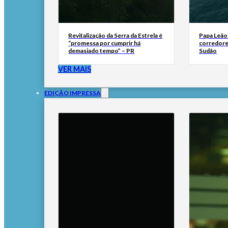
Revitalização da Serra da Estrela é
Papa Leão 
“promessa por cumprir há
corredore
demasiado tempo” – PR
Sudão
VER MAIS
EDIÇÃO IMPRESSA