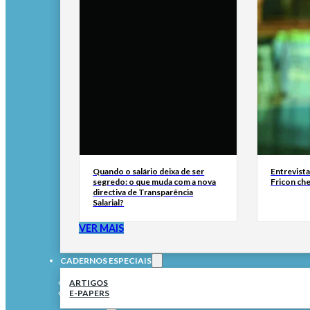
Quando o salário deixa de ser
Entrevist
segredo: o que muda com a nova
Fricon ch
directiva de Transparência
Salarial?
VER MAIS
CADERNOS ESPECIAIS
ARTIGOS
E-PAPERS