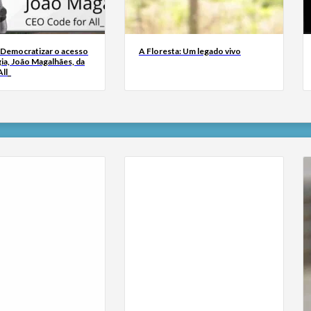
 Democratizar o acesso
A Floresta: Um legado vivo
ia, João Magalhães, da
ll_