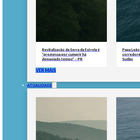
Revitalização da Serra da Estrela é
Papa Leão 
“promessa por cumprir há
corredore
demasiado tempo” – PR
Sudão
VER MAIS
ATUALIDADE