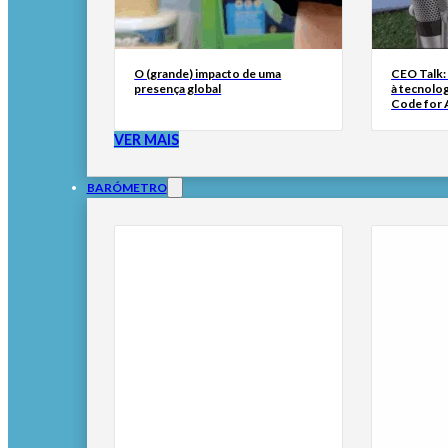
O (grande) impacto de uma
CEO Talk:
presença global
à tecnolog
Code for A
VER MAIS
BARÓMETRO