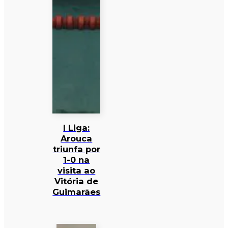
I Liga:
Arouca
triunfa por
1-0 na
visita ao
Vitória de
Guimarães