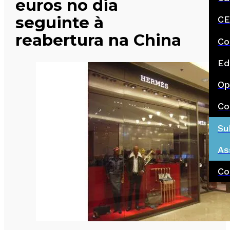
euros no dia
seguinte à
CE
reabertura na China
Co
Ed
Op
Co
Su
As
Co