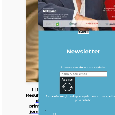
ASSINAR
Newsletter
Subscreva e receba todas as novidades.
Assinar
I Liga:
Resultados
A sua informação está protegida. Leia a nossa políti
da
privacidade.
primeira
jornada