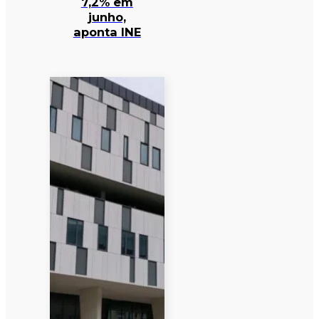
7,2% em
junho,
aponta INE