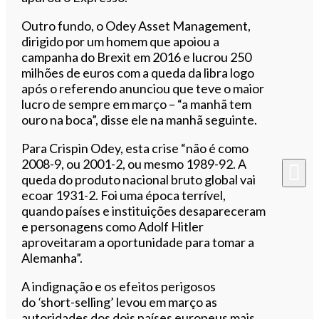
Outro fundo, o Odey Asset Management,
dirigido por um homem que apoiou a
campanha do Brexit em 2016 e lucrou 250
milhões de euros com a queda da libra logo
após o referendo anunciou que teve o maior
lucro de sempre em março – “a manhã tem
ouro na boca”, disse ele na manhã seguinte.
Para Crispin Odey, esta crise “não é como
2008-9, ou 2001-2, ou mesmo 1989-92. A
queda do produto nacional bruto global vai
ecoar 1931-2. Foi uma época terrível,
quando países e instituições desapareceram
e personagens como Adolf Hitler
aproveitaram a oportunidade para tomar a
Alemanha”.
A indignação e os efeitos perigosos
do
‘
short-selling’ levou em março as
autoridades dos dois países europeus mais