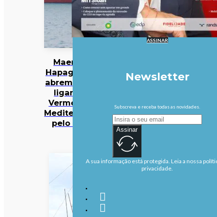
ASSINAR
Maersk e
Hapag-Lloyd
Newsletter
abrem rota a
ligar Mar
Vermelho a
Subscreva e receba todas as novidades.
Mediterrâneo
pelo Suez
Assinar
A sua informação está protegida. Leia a nossa políti
privacidade.