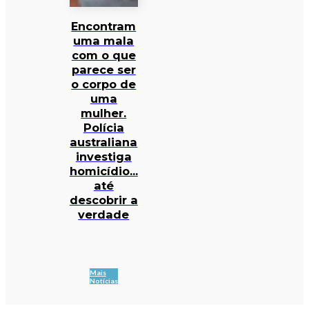
Encontram
uma mala
com o que
parece ser
o corpo de
uma
mulher.
Polícia
australiana
investiga
homicídio…
até
descobrir a
verdade
Mais
Notícias