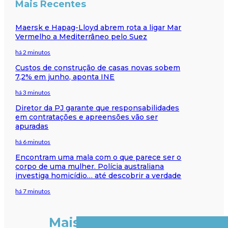
Mais Recentes
Maersk e Hapag-Lloyd abrem rota a ligar Mar
Vermelho a Mediterrâneo pelo Suez
há 2 minutos
Custos de construção de casas novas sobem
7,2% em junho, aponta INE
há 3 minutos
Diretor da PJ garante que responsabilidades
em contratações e apreensões vão ser
apuradas
há 6 minutos
Encontram uma mala com o que parece ser o
corpo de uma mulher. Polícia australiana
investiga homicídio… até descobrir a verdade
há 7 minutos
Mais