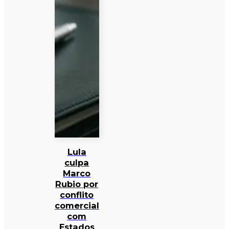
Lula
culpa
Marco
Rubio por
conflito
comercial
com
Estados