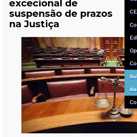
excecional de
suspensão de prazos
CE
na Justiça
Co
Ed
Op
Co
Su
As
Co