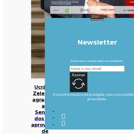
ASSINAR
Newsletter
Subscreva e receba todas as novidades.
Assinar
Ucrânia:
Zelensky
A sua informação está protegida. Leia a nossa políti
agradece
privacidade.
ao
Senado
dos EUA
aprovação
de