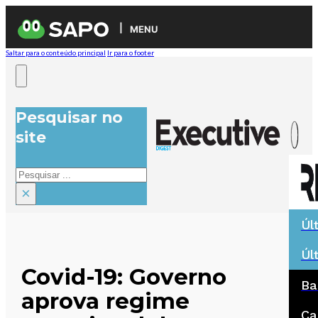
MENU
Saltar para o conteúdo principal
Ir para o footer
Pesquisar no
site
Pesquisar
×
Úl
Úl
Covid-19: Governo
Ba
aprova regime
Ca