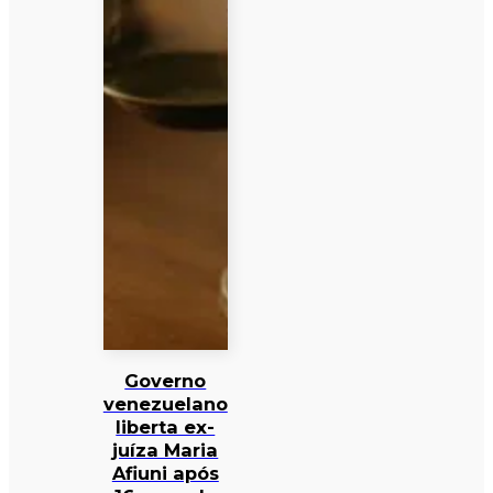
Governo
venezuelano
liberta ex-
juíza Maria
Afiuni após