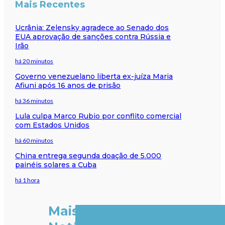
Mais Recentes
Ucrânia: Zelensky agradece ao Senado dos
EUA aprovação de sanções contra Rússia e
Irão
há 20 minutos
Governo venezuelano liberta ex-juíza Maria
Afiuni após 16 anos de prisão
há 36 minutos
Lula culpa Marco Rubio por conflito comercial
com Estados Unidos
há 60 minutos
China entrega segunda doação de 5.000
painéis solares a Cuba
há 1 hora
Mais