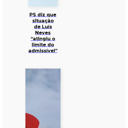
PS diz que
situação
de Luís
Neves
“atingiu o
limite do
admissível”