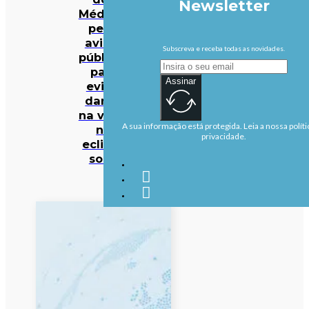
Newsletter
Médicos
pede
avisos
Subscreva e receba todas as novidades.
públicos
para
Assinar
evitar
danos
na visão
A sua informação está protegida. Leia a nossa políti
no
privacidade.
eclipse
solar