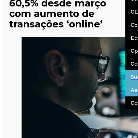
60,5% desde março
com aumento de
CE
transações ‘online’
Co
Ed
Op
Co
Su
As
Co