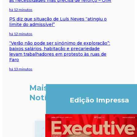
às necessidades mas precisa de reforço – OIM
há 12 minutos
PS diz que situação de Luís Neves “atingiu o
limite do admissível”
há 12 minutos
“Verão não pode ser sinónimo de exploração”:
baixos salários, habitação e precariedade
levam trabalhadores em protesto às ruas de
Faro
há 13 minutos
Mais
Notícias
Edição Impressa