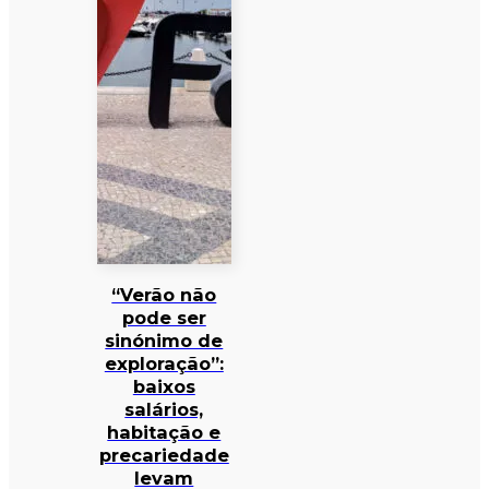
“Verão não
pode ser
sinónimo de
exploração”:
baixos
salários,
habitação e
precariedade
levam