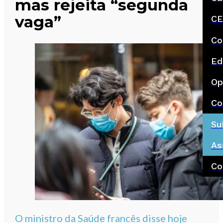
mas rejeita “segunda
vaga”
CE
Co
Ed
Op
Co
Su
As
Co
O ministro da Saúde francês disse hoje