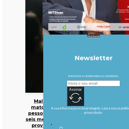
ASSINAR
Newsletter
Subscreva e receba todas as novidades.
Assinar
Malária
matou 47
A sua informação está protegida. Leia a nossa políti
pessoas em
privacidade.
seis meses na
província