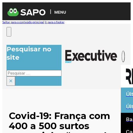
MENU
Saltar para o conteúdo principal
Ir para o footer
Pesquisar no
site
Pesquisar
×
Úl
Úl
Covid-19: França com
Ba
400 a 500 surtos
Ca