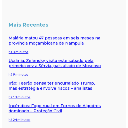
Mais Recentes
Malária matou 47 pessoas em seis meses na
província moçambicana de Nampula
há 3 minutos
Ucrânia: Zelensky visita este sábado pela
primeira vez a Sérvia, país aliado de Moscovo
há 9 minutos
Irão: Teerão pensa ter encurralado Trump,
mas estratégia envolve riscos – analistas
há 13 minutos
Incêndios: Fogo rural em Fornos de Algodres
dominado – Proteção Civil
há 24 minutos