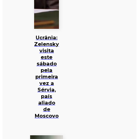
Ucrânia:
Zelensky
visita
este
sábado
pela
primeira
vez a
Sérvia,
país
aliado
de
Moscovo