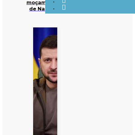
moçambicana
de Nampula