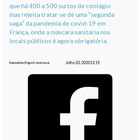
que há 400 a 500 surtos de contágio
mas rejeita tratar-se de uma “segunda
vaga” da pandemia de covid-19 em
França, onde a máscara sanitária nos
locais públicos é agora obrigatória.
Julho 20, 2020
12:19
Executive Digest com Lusa