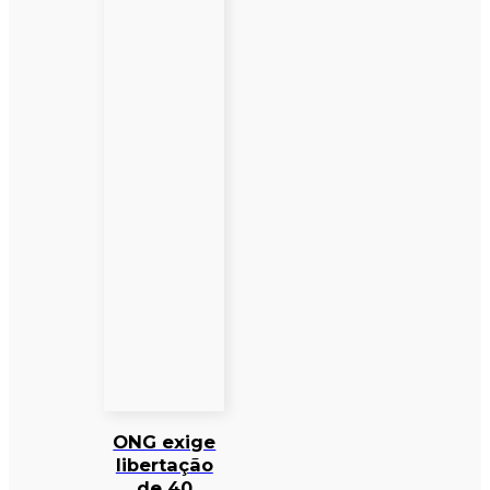
ONG exige
libertação
de 40