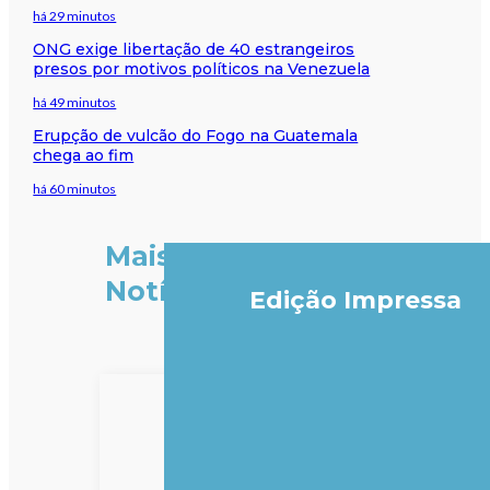
há 29 minutos
ONG exige libertação de 40 estrangeiros
presos por motivos políticos na Venezuela
há 49 minutos
Erupção de vulcão do Fogo na Guatemala
chega ao fim
há 60 minutos
Mais
Notícias
Edição Impressa