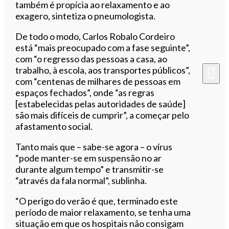
também é propícia ao relaxamento e ao
exagero, sintetiza o pneumologista.
De todo o modo, Carlos Robalo Cordeiro
está “mais preocupado com a fase seguinte”,
com “o regresso das pessoas a casa, ao
trabalho, à escola, aos transportes públicos”,
com “centenas de milhares de pessoas em
espaços fechados”, onde “as regras
[estabelecidas pelas autoridades de saúde]
são mais difíceis de cumprir”, a começar pelo
afastamento social.
Tanto mais que – sabe-se agora – o vírus
“pode manter-se em suspensão no ar
durante algum tempo” e transmitir-se
“através da fala normal”, sublinha.
“O perigo do verão é que, terminado este
período de maior relaxamento, se tenha uma
situação em que os hospitais não consigam