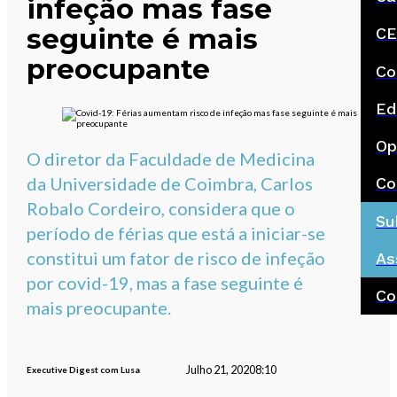
infeção mas fase
seguinte é mais
CE
preocupante
Co
Ed
Op
O diretor da Faculdade de Medicina
da Universidade de Coimbra, Carlos
Co
Robalo Cordeiro, considera que o
Su
período de férias que está a iniciar-se
constitui um fator de risco de infeção
As
por covid-19, mas a fase seguinte é
Co
mais preocupante.
Julho 21, 2020
8:10
Executive Digest com Lusa