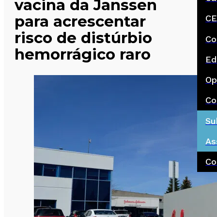
vacina da Janssen
para acrescentar
CE
risco de distúrbio
Co
hemorrágico raro
Ed
Op
Co
Su
As
Co