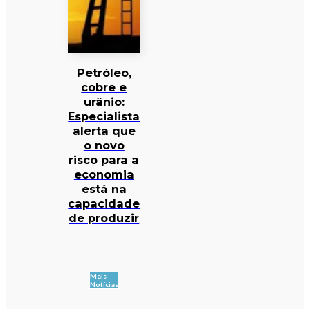
Petróleo,
cobre e
urânio:
Especialista
alerta que
o novo
risco para a
economia
está na
capacidade
de produzir
Mais
Notícias