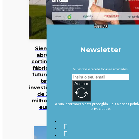
ASSINAR
Siemens
Newsletter
abre as
cortinas da
fábrica do
Subscreva e receba todas as novidades.
futuro que
teve
Assinar
investimento
de 200
milhões de
A sua informação está protegida. Leia a nossa políti
euros
privacidade.