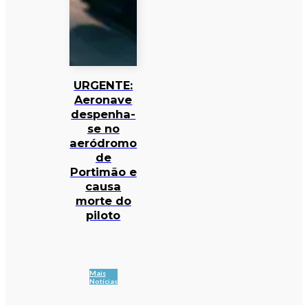
URGENTE:
Aeronave
despenha-
se no
aeródromo
de
Portimão e
causa
morte do
piloto
Mais
Notícias