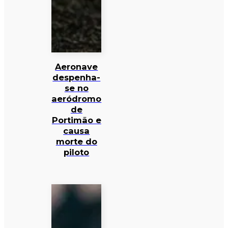
Aeronave
despenha-
se no
aeródromo
de
Portimão e
causa
morte do
piloto