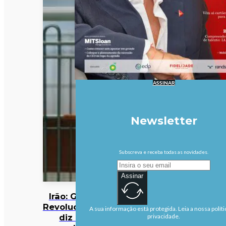
ASSINAR
Newsletter
Subscreva e receba todas as novidades.
Assinar
Irão: Guarda
Revolucionária
A sua informação está protegida. Leia a nossa políti
diz que
privacidade.