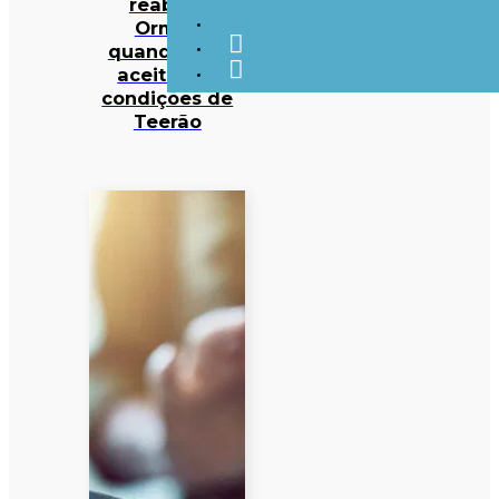
reabrirá
Ormuz
quando EUA
aceitarem
condições de
Teerão