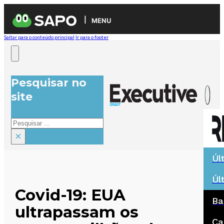
MENU
Saltar para o conteúdo principal
Ir para o footer
Pesquisar no
site
Pesquisar
×
Úl
Úl
Covid-19: EUA
Ba
ultrapassam os
Ca