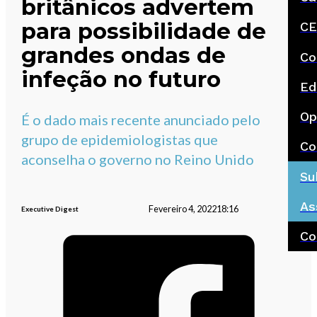
britânicos advertem
para possibilidade de
CE
grandes ondas de
Co
infeção no futuro
Ed
Op
É o dado mais recente anunciado pelo
grupo de epidemiologistas que
Co
aconselha o governo no Reino Unido
Su
As
Fevereiro 4, 2022
18:16
Executive Digest
Co