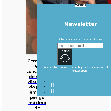
ASSINAR
Newsletter
Subscreva e receba todas as novidades.
Assinar
Cerca de
40
A sua informação está protegida. Leia a nossa políti
concelhos
privacidade.
de sete
distritos
do país
em em
perigo
máximo
de