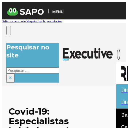
MENU
Saltar para o conteúdo principal
Ir para o footer
Pesquisar no
site
Pesquisar
×
Úl
Úl
Covid-19:
Ba
Especialistas
Ca