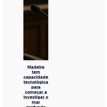
Madeira
tem
capacidade
tecnológica
para
começar a
investigar o
mar