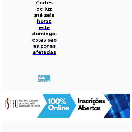
Cortes
de luz
até seis
horas
este
domingo:
estas são
as zonas
afetadas
Mais
Notícias