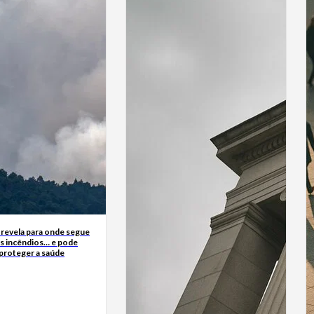
 revela para onde segue
s incêndios… e pode
 proteger a saúde