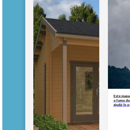
Este mapa
o fumo do
ajudá-lo a