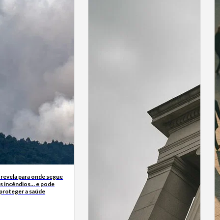
 revela para onde segue
s incêndios… e pode
 proteger a saúde