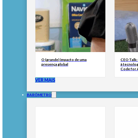
O (grande) impacto de uma
CEO Talk:
presença global
à tecnolog
Code for A
VER MAIS
BARÓMETRO