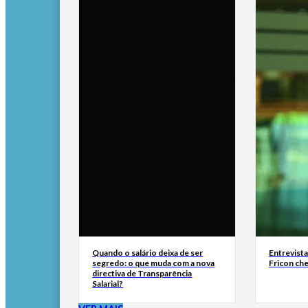
Quando o salário deixa de ser
Entrevist
segredo: o que muda com a nova
Fricon ch
directiva de Transparência
Salarial?