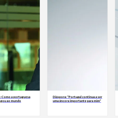
a: Como a portuguesa
Diáspora: “Portugal continua a ser
egou ao mundo
uma âncora importante para mim”