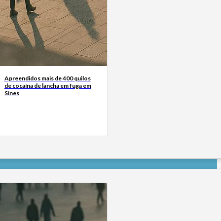
Apreendidos mais de 400 quilos
de cocaína de lancha em fuga em
Sines