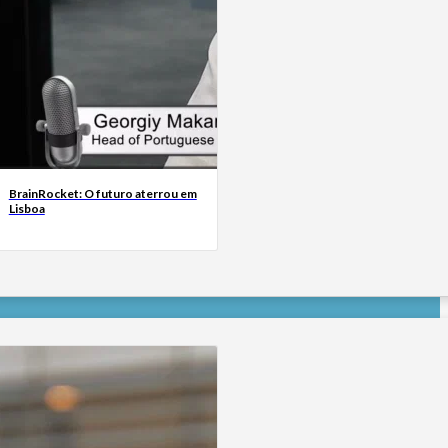
BrainRocket: O futuro aterrou em
Lisboa