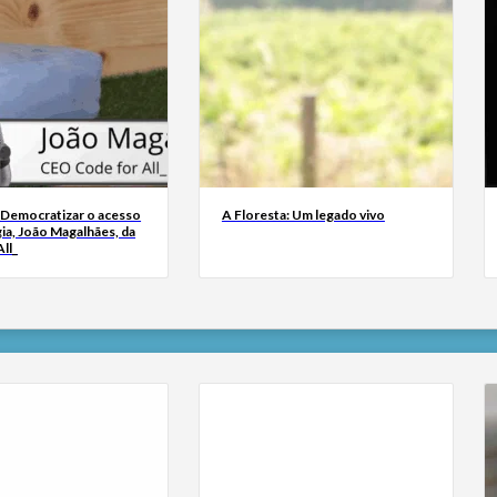
 Democratizar o acesso
A Floresta: Um legado vivo
ia, João Magalhães, da
ll_