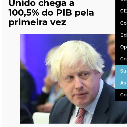
Unido chega a
100,5% do PIB pela
CE
primeira vez
Co
Ed
Op
Co
Su
As
Co