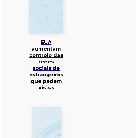
EUA
aumentam
controlo das
redes
sociais de
estrangeiros
que pedem
vistos