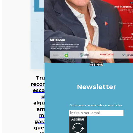
ASSINAR
Trump
reconhece
Newsletter
escassez
de
algumas
Subscreva e receba todas as novidades.
armas
mas
Assinar
garante
que EUA