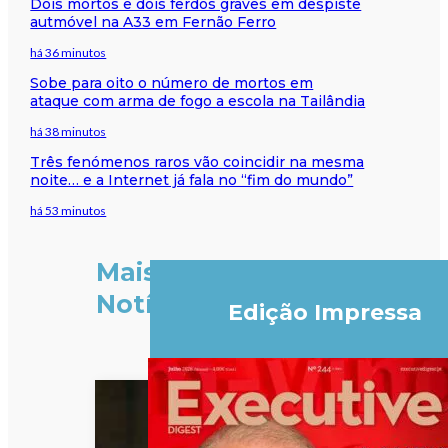
Dois mortos e dois ferdos graves em despiste
autmóvel na A33 em Fernão Ferro
há 36 minutos
Sobe para oito o número de mortos em
ataque com arma de fogo a escola na Tailândia
há 38 minutos
Três fenómenos raros vão coincidir na mesma
noite… e a Internet já fala no “fim do mundo”
há 53 minutos
Mais
Notícias
Edição Impressa