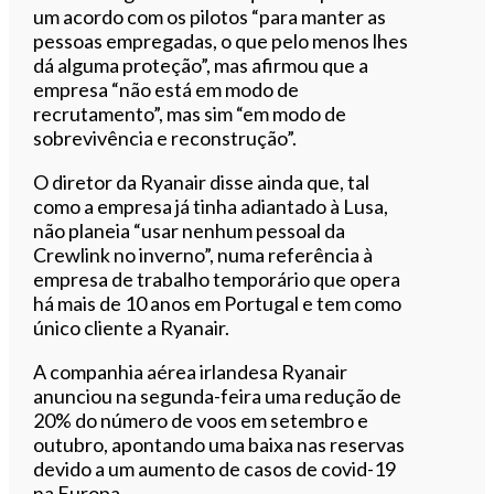
um acordo com os pilotos “para manter as
pessoas empregadas, o que pelo menos lhes
dá alguma proteção”, mas afirmou que a
empresa “não está em modo de
recrutamento”, mas sim “em modo de
sobrevivência e reconstrução”.
O diretor da Ryanair disse ainda que, tal
como a empresa já tinha adiantado à Lusa,
não planeia “usar nenhum pessoal da
Crewlink no inverno”, numa referência à
empresa de trabalho temporário que opera
há mais de 10 anos em Portugal e tem como
único cliente a Ryanair.
A companhia aérea irlandesa Ryanair
anunciou na segunda-feira uma redução de
20% do número de voos em setembro e
outubro, apontando uma baixa nas reservas
devido a um aumento de casos de covid-19
na Europa.