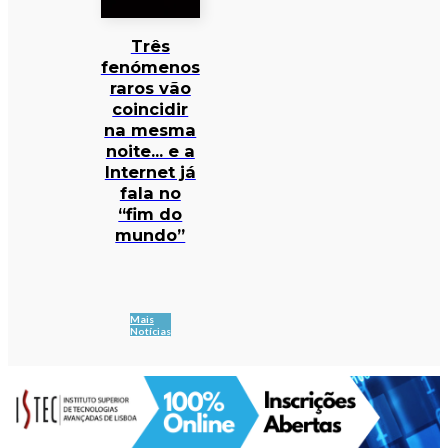
Três
fenómenos
raros vão
coincidir
na mesma
noite… e a
Internet já
fala no
“fim do
mundo”
Mais
Notícias