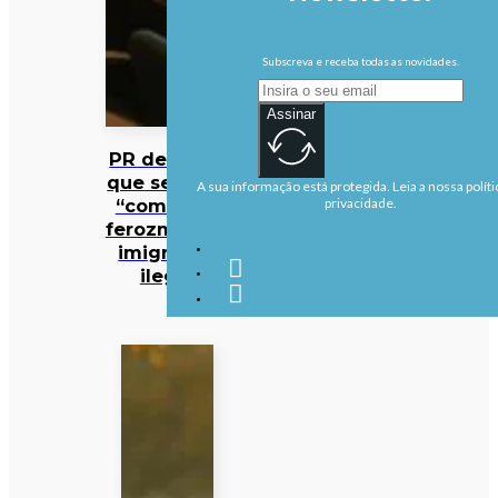
Subscreva e receba todas as novidades.
Assinar
PR defende
que se deve
A sua informação está protegida. Leia a nossa políti
“combater
privacidade.
ferozmente”
imigração
ilegal