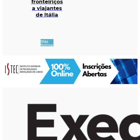
fronteiriços
a viajantes
de Itália
Mais
Notícias