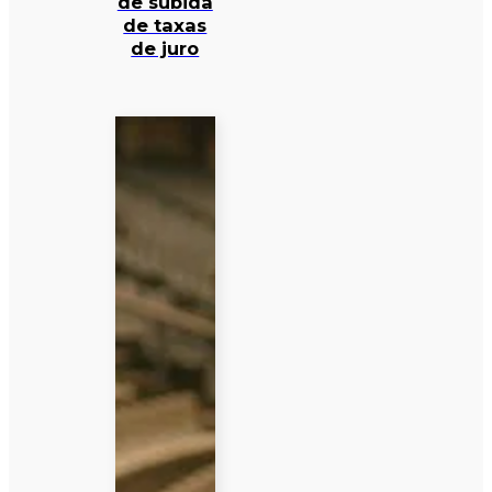
de subida
de taxas
de juro