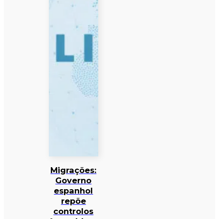
Migrações:
Governo
espanhol
repõe
controlos