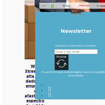
ASSINAR
Newsletter
Subscreva e receba todas as novidades.
Assinar
Wall
Street em
A sua informação está protegida. Leia a nossa políti
alta com
privacidade.
dados de
emprego
a
afastarem
espectro