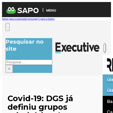
MENU
Saltar para o conteúdo principal
Ir para o footer
Pesquisar no
site
Pesquisar
×
Úl
Úl
Covid-19: DGS já
Ba
definiu grupos
Ca