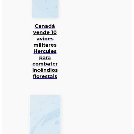
Canadá
vende 10
aviões
militares
Hercules
para
combater
incêndios
florestais