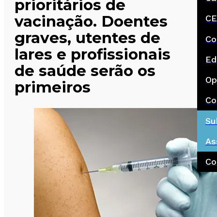
prioritários de
vacinação. Doentes
CE
graves, utentes de
Co
lares e profissionais
Ed
de saúde serão os
Op
primeiros
Co
Su
As
Co