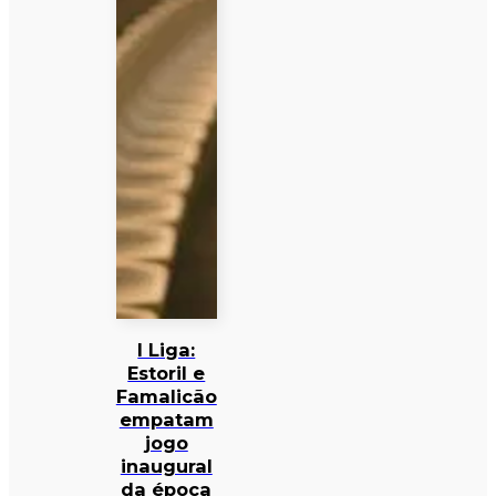
I Liga:
Estoril e
Famalicão
empatam
jogo
inaugural
da época