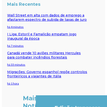
Mais Recentes
Wall Street em alta com dados de emprego a
afastarem espectro de subida de taxas de juro
há 4 minutos
I Liga: Estoril e Famalicão empatam jogo
inaugural da época
há 7 minutos
Canadá vende 10 aviões militares Hercules
para combater incêndios florestais
há 33 minutos
Migrações: Governo espanhol repõe controlos
fronteiriços a viajantes de Itália
há 1 hora
Mais
Notícias